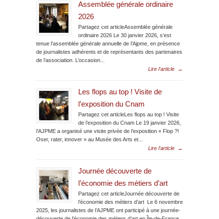
Assemblée générale ordinaire
2026
Partagez cet articleAssemblée générale
ordinaire 2026 Le 30 janvier 2026, s’est
tenue l’assemblée générale annuelle de l’Ajpme, en présence
de journalistes adhérents et de représentants des partenaires
de l’association. L’occasion...
Lire l'article
→
Les flops au top ! Visite de
l’exposition du Cnam
Partagez cet articleLes flops au top ! Visite
de l’exposition du Cnam Le 19 janvier 2026,
l’AJPME a organisé une visite privée de l’exposition « Flop ?!
Oser, rater, innover » au Musée des Arts et...
Lire l'article
→
Journée découverte de
l’économie des métiers d’art
Partagez cet articleJournée découverte de
l’économie des métiers d’art Le 6 novembre
2025, les journalistes de l’AJPME ont participé à une journée-
découverte de l’économie des métiers d’art en Île-de-France.