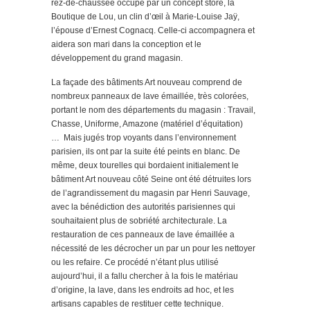
rez-de-chaussée occupé par un concept store, la
Boutique de Lou, un clin d’œil à Marie-Louise Jaÿ,
l’épouse d’Ernest Cognacq. Celle-ci accompagnera et
aidera son mari dans la conception et le
développement du grand magasin.
La façade des bâtiments Art nouveau comprend de
nombreux panneaux de lave émaillée, très colorées,
portant le nom des départements du magasin : Travail,
Chasse, Uniforme, Amazone (matériel d’équitation)
… Mais jugés trop voyants dans l’environnement
parisien, ils ont par la suite été peints en blanc. De
même, deux tourelles qui bordaient initialement le
bâtiment Art nouveau côté Seine ont été détruites lors
de l’agrandissement du magasin par Henri Sauvage,
avec la bénédiction des autorités parisiennes qui
souhaitaient plus de sobriété architecturale. La
restauration de ces panneaux de lave émaillée a
nécessité de les décrocher un par un pour les nettoyer
ou les refaire. Ce procédé n’étant plus utilisé
aujourd’hui, il a fallu chercher à la fois le matériau
d’origine, la lave, dans les endroits ad hoc, et les
artisans capables de restituer cette technique.