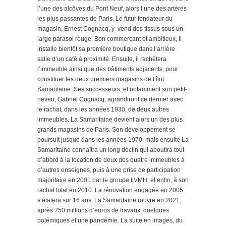
l’une des alcôves du Pont Neuf, alors l’une des artères
les plus passantes de Paris. Le futur fondateur du
magasin, Ernest Cognacq, y vend des tissus sous un
large parasol rouge. Bon commerçant et ambitieux, il
installe bientôt sa première boutique dans l’arrière
salle d’un café à proximité. Ensuite, il rachètera
l’immeuble ainsi que des bâtiments adjacents, pour
constituer les deux premiers magasins de l’îlot
Samaritaine. Ses successeurs, et notamment son petit-
neveu, Gabriel Cognacq, agrandiront ce dernier avec
le rachat, dans les années 1930, de deux autres
immeubles. La Samaritaine devient alors un des plus
grands magasins de Paris. Son développement se
poursuit jusque dans les années 1970, mais ensuite La
Samaritaine connaîtra un long déclin qui aboutira tout
d’abord à la location de deux des quatre immeubles à
d’autres enseignes, puis à une prise de participation
majoritaire en 2001 par le groupe LVMH, et enfin, à son
rachat total en 2010. La rénovation engagée en 2005
s’étalera sur 16 ans. La Samaritaine rouvre en 2021,
après 750 millions d’euros de travaux, quelques
polémiques et une pandémie. La suite en images, du