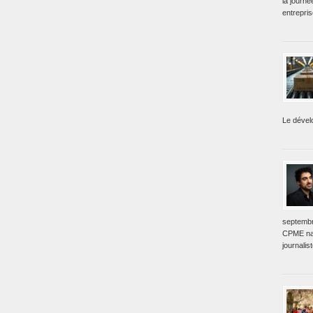
la journé
entrepri
Le dével
septembr
CPME nat
journalis