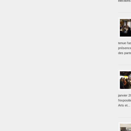
élections
tenue l’
présence
des parte
janvier 2
l’exposit
Arts et...