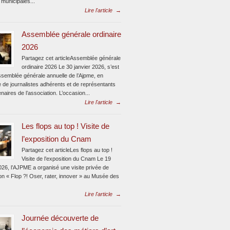
 municipales...
Lire l'article
→
Assemblée générale ordinaire
2026
Partagez cet articleAssemblée générale
ordinaire 2026 Le 30 janvier 2026, s’est
assemblée générale annuelle de l’Ajpme, en
 de journalistes adhérents et de représentants
naires de l’association. L’occasion...
Lire l'article
→
Les flops au top ! Visite de
l’exposition du Cnam
Partagez cet articleLes flops au top !
Visite de l’exposition du Cnam Le 19
026, l’AJPME a organisé une visite privée de
ion « Flop ?! Oser, rater, innover » au Musée des
Lire l'article
→
Journée découverte de