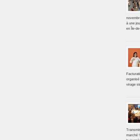
novembre
à une jo
en Île-de
Facturat
organisé 
virage st
Transmis
marché !