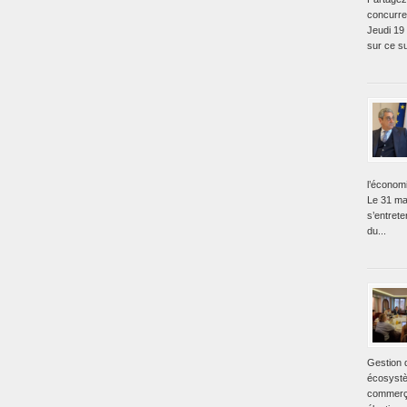
concurre
Jeudi 19
sur ce su
l’économ
Le 31 ma
s’entret
du...
Gestion 
écosystè
commerça