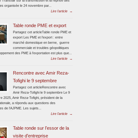
e Transfair sur la transmission et la reprise des
ses organisée le 24 novembre par...
Lire l'article
→
Table ronde PME et export
Partagez cet articleTable ronde PME et
export Les PME et l’export : entre
marché domestique en berne, guerre
commerciale et troubles géopolitiques
oppement des PME à l’exportation est plus que...
Lire l'article
→
Rencontre avec Amir Reza-
Tofighi le 9 septembre
Partagez cet articleRencontre avec
Amir Reza-Tofighi le 9 septembre Le 9
e 2025, Amir Reza-Tofighi, président de la
ionale, a répondu aux questions des
tes de l’AJPME. Les sujets...
Lire l'article
→
Table ronde sur l’essor de la
visite d’entreprise