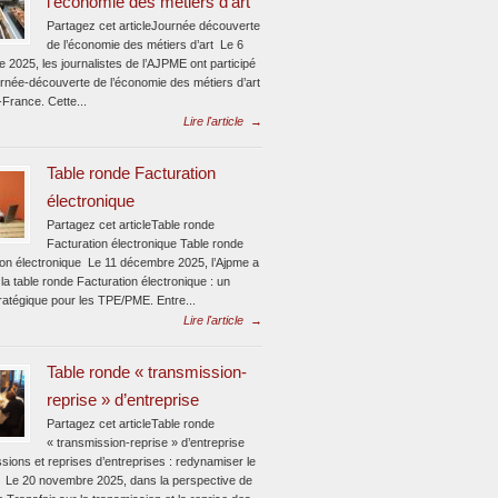
l’économie des métiers d’art
Partagez cet articleJournée découverte
de l’économie des métiers d’art Le 6
 2025, les journalistes de l’AJPME ont participé
urnée-découverte de l’économie des métiers d’art
-France. Cette...
Lire l'article
→
Table ronde Facturation
électronique
Partagez cet articleTable ronde
Facturation électronique Table ronde
ion électronique Le 11 décembre 2025, l’Ajpme a
la table ronde Facturation électronique : un
ratégique pour les TPE/PME. Entre...
Lire l'article
→
Table ronde « transmission-
reprise » d’entreprise
Partagez cet articleTable ronde
« transmission-reprise » d’entreprise
sions et reprises d’entreprises : redynamiser le
 Le 20 novembre 2025, dans la perspective de