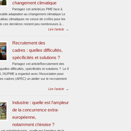
changement climatique
Partagez cet articleLes PME face à
ensable adaptation au changement climatique Le
aléas climatiques ne cesse de croître pour les
s ces dernières restent peu nombreuses à...
Lire l'article
→
Recrutement des
cadres : quelles difficultés,
spécificités et solutions ?
Partagez cet articleRecrutement des
quelles difficultés, spécificités et solutions ? Le 9
6, l’AJPME a organisé avec l’Association pour
des cadres (APEC) un atelier sur le recrutement
Lire l'article
→
Industrie : quelle est l’ampleur
de la concurrence extra-
européenne,
notamment chinoise ?
cet articleIndustrie : quelle est l’ampleur de la