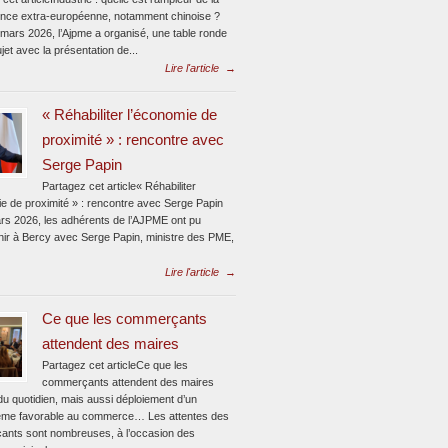
nce extra-européenne, notamment chinoise ?
 mars 2026, l’Ajpme a organisé, une table ronde
jet avec la présentation de...
Lire l'article
→
« Réhabiliter l’économie de
proximité » : rencontre avec
Serge Papin
Partagez cet article« Réhabiliter
ie de proximité » : rencontre avec Serge Papin
rs 2026, les adhérents de l’AJPME ont pu
enir à Bercy avec Serge Papin, ministre des PME,
Lire l'article
→
Ce que les commerçants
attendent des maires
Partagez cet articleCe que les
commerçants attendent des maires
du quotidien, mais aussi déploiement d’un
me favorable au commerce… Les attentes des
nts sont nombreuses, à l’occasion des