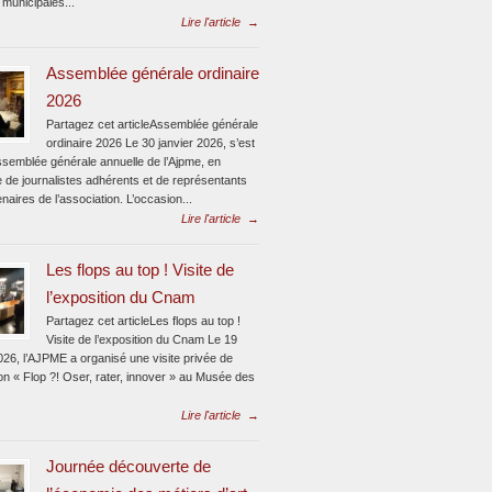
 municipales...
Lire l'article
→
Assemblée générale ordinaire
2026
Partagez cet articleAssemblée générale
ordinaire 2026 Le 30 janvier 2026, s’est
assemblée générale annuelle de l’Ajpme, en
 de journalistes adhérents et de représentants
naires de l’association. L’occasion...
Lire l'article
→
Les flops au top ! Visite de
l’exposition du Cnam
Partagez cet articleLes flops au top !
Visite de l’exposition du Cnam Le 19
026, l’AJPME a organisé une visite privée de
ion « Flop ?! Oser, rater, innover » au Musée des
Lire l'article
→
Journée découverte de