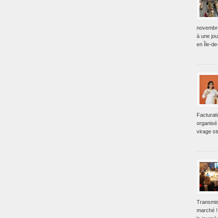
novembre
à une jo
en Île-de
Facturat
organisé 
virage st
Transmis
marché !