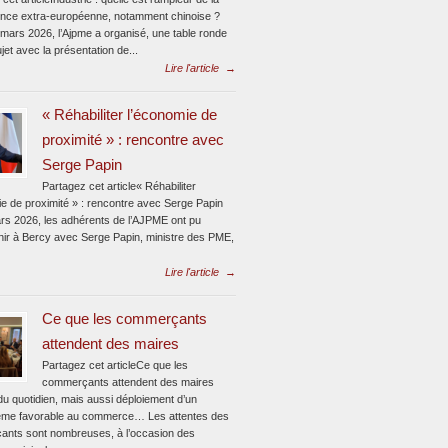
nce extra-européenne, notamment chinoise ?
 mars 2026, l’Ajpme a organisé, une table ronde
jet avec la présentation de...
Lire l'article
→
« Réhabiliter l’économie de
proximité » : rencontre avec
Serge Papin
Partagez cet article« Réhabiliter
ie de proximité » : rencontre avec Serge Papin
rs 2026, les adhérents de l’AJPME ont pu
enir à Bercy avec Serge Papin, ministre des PME,
Lire l'article
→
Ce que les commerçants
attendent des maires
Partagez cet articleCe que les
commerçants attendent des maires
du quotidien, mais aussi déploiement d’un
me favorable au commerce… Les attentes des
nts sont nombreuses, à l’occasion des