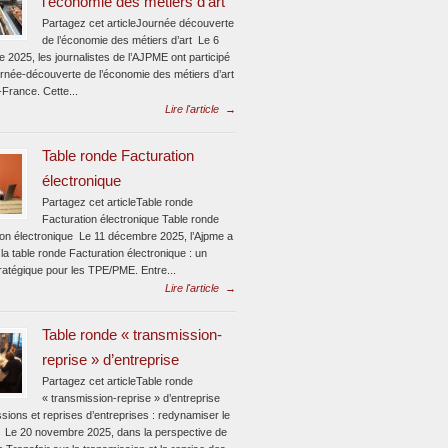
l’économie des métiers d’art
Partagez cet articleJournée découverte
de l’économie des métiers d’art Le 6
 2025, les journalistes de l’AJPME ont participé
urnée-découverte de l’économie des métiers d’art
-France. Cette...
Lire l'article
→
Table ronde Facturation
électronique
Partagez cet articleTable ronde
Facturation électronique Table ronde
ion électronique Le 11 décembre 2025, l’Ajpme a
la table ronde Facturation électronique : un
ratégique pour les TPE/PME. Entre...
Lire l'article
→
Table ronde « transmission-
reprise » d’entreprise
Partagez cet articleTable ronde
« transmission-reprise » d’entreprise
sions et reprises d’entreprises : redynamiser le
 Le 20 novembre 2025, dans la perspective de