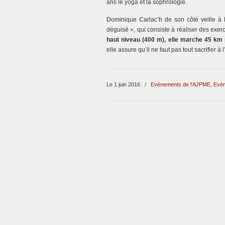
ans le yoga et la sophrologie.
Dominique Carlac’h de son côté veille à l
déguisé », qui consiste à réaliser des exer
haut niveau (400 m), elle marche 45 km
elle assure qu’il ne faut pas tout sacrifier à l
Le 1 juin 2016
/
Evénements de l'AJPME
,
Evén