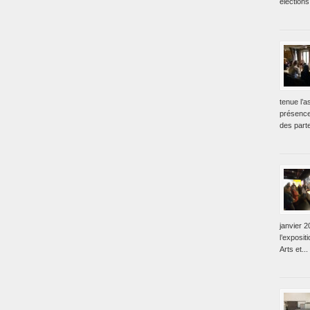
élections
tenue l’
présence
des parte
janvier 2
l’exposit
Arts et...