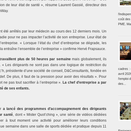
on de leur état de santé », résume Laurent Gassié, directeur des
nWay.
l’indisp
coût des 
PME. Mai
nt été arrêtés par leur médecin au cours des 12 derniers mois. Un
adie pour ne pas impacter l’activité de son entreprise. Leur état de
 l’entreprise. « Lorsque l’état du chef d’entreprise se dégrade, les
a entraîne l’ensemble de l’entreprise » confirme Hervé Frapsauce.
 travaillent plus de 50 heures par semaine
mais globalement, ils
. « Les dirigeants ne sont pas dans une logique de restriction du
cadres : 
’h, présidente d’une société de conseil, D&Consultants, fondée en
avril 202
f. De plus, il faut de la pression pour avoir des résultats ». Pour
l’emploi 
 et ne pas tout sacrifier à l’entreprise ».
La chef d’entreprise a par
des...
ité de ses enfants.
ur
a lancé des programmes d’accompagnement des dirigeants
ur santé
, dont « Mister Quot’ching », une série de vidéos dédiées
uer à tout moment une activité pour améliorer leurs conditions
ue semaine dans une salle de sports dédiée et pratique depuis 11
Partagez 