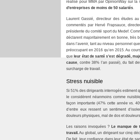
réalisé pour MMA par OpinionWay sur la s
d’entreprises de moins de 50 salariés
.
Laurent Gassié, directeur des études au
commentés par Hervé Frapsauce, directeu
présidente du comité sport du Medef. Comme
déclarent majoritairement en bonne, très 
dans l’avenir, tant au niveau personnel qu
préoccupant en 2016 qu’en 2015. Au cours 
que
leur état de santé s’est dégradé, majo
cause
, contre 38% l’an passé), du fait de
surcharge de travail.
Stress nuisible
Si 51% des dirigeants interrogés estiment que
le considèrent néanmoins comme nuisible 
façon importante (47% cette année vs. 40
d’entre eux ressent un sentiment d’isol
douleurs physiques, mal de dos et douleurs 
Les raisons invoquées ?
Le manque de tr
travail.
Au global, un dirigeant sur cinq dé
De fait, leur confiance dans leur état de 