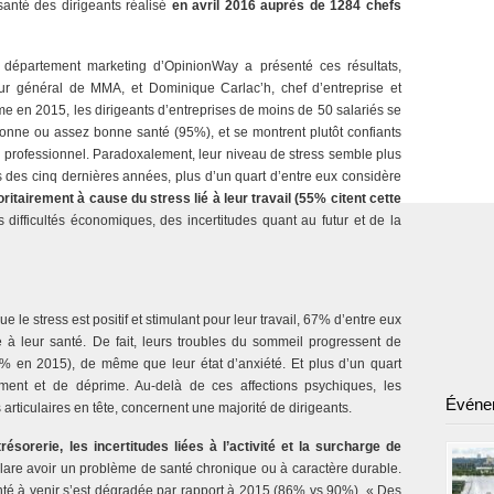
anté des dirigeants réalisé
en avril 2016 auprès de 1284 chefs
 département marketing d’OpinionWay a présenté ces résultats,
r général de MMA, et Dominique Carlac’h, chef d’entreprise et
 en 2015, les dirigeants d’entreprises de moins de 50 salariés se
bonne ou assez bonne santé (95%), et se montrent plutôt confiants
e professionnel. Paradoxalement, leur niveau de stress semble plus
des cinq dernières années, plus d’un quart d’entre eux considère
ritairement à cause du stress lié à leur travail (55% citent cette
s difficultés économiques, des incertitudes quant au futur et de la
 le stress est positif et stimulant pour leur travail, 67% d’entre eux
à leur santé. De fait, leurs troubles du sommeil progressent de
% en 2015), de même que leur état d’anxiété. Et plus d’un quart
ement et de déprime. Au-delà de ces affections psychiques, les
Événe
articulaires en tête, concernent une majorité de dirigeants.
ésorerie, les incertitudes liées à l’activité et la surcharge de
clare avoir un problème de santé chronique ou à caractère durable.
santé à venir s’est dégradée par rapport à 2015 (86% vs 90%). « Des