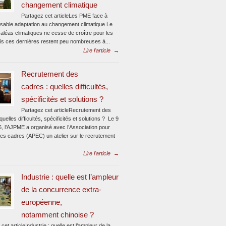
changement climatique
Partagez cet articleLes PME face à
ensable adaptation au changement climatique Le
aléas climatiques ne cesse de croître pour les
s ces dernières restent peu nombreuses à...
Lire l'article
→
Recrutement des
cadres : quelles difficultés,
spécificités et solutions ?
Partagez cet articleRecrutement des
quelles difficultés, spécificités et solutions ? Le 9
6, l’AJPME a organisé avec l’Association pour
des cadres (APEC) un atelier sur le recrutement
Lire l'article
→
Industrie : quelle est l’ampleur
de la concurrence extra-
européenne,
notamment chinoise ?
cet articleIndustrie : quelle est l’ampleur de la