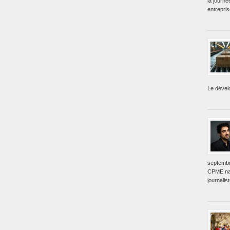
la journé
entrepri
Le dével
septembr
CPME nat
journalis