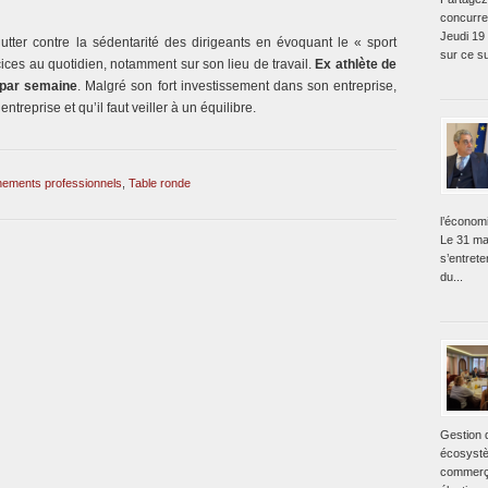
concurre
Jeudi 19
utter contre la sédentarité des dirigeants en évoquant le « sport
sur ce su
cices au quotidien, notamment sur son lieu de travail.
Ex athlète de
 par semaine
. Malgré son fort investissement dans son entreprise,
’entreprise et qu’il faut veiller à un équilibre.
ements professionnels
,
Table ronde
l’économ
Le 31 ma
s’entret
du...
Gestion 
écosystè
commerça