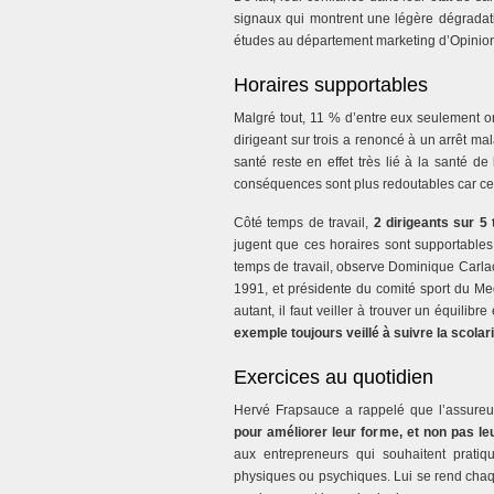
signaux qui montrent une légère dégradati
études au département marketing d’Opinio
Horaires supportables
Malgré tout, 11 % d’entre eux seulement o
dirigeant sur trois a renoncé à un arrêt mal
santé reste en effet très lié à la santé de
conséquences sont plus redoutables car cel
Côté temps de travail,
2 dirigeants sur 5
jugent que ces horaires sont supportables
temps de travail, observe Dominique Carlac
1991, et présidente du comité sport du Mede
autant, il faut veiller à trouver un équilibre
exemple toujours veillé à suivre la scolar
Exercices au quotidien
Hervé Frapsauce a rappelé que l’assure
pour améliorer leur forme, et non pas le
aux entrepreneurs qui souhaitent pratiq
physiques ou psychiques. Lui se rend chaq