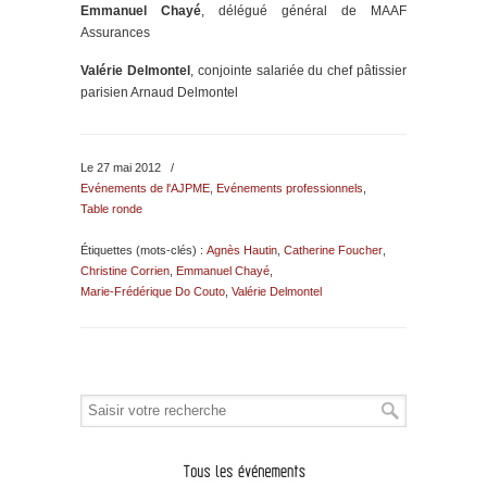
Emmanuel Chayé
, délégué général de MAAF
Assurances
Valérie Delmontel
, conjointe salariée du chef pâtissier
parisien Arnaud Delmontel
Le 27 mai 2012
/
Evénements de l'AJPME
,
Evénements professionnels
,
Table ronde
Étiquettes (mots-clés) :
Agnès Hautin
,
Catherine Foucher
,
Christine Corrien
,
Emmanuel Chayé
,
Marie-Frédérique Do Couto
,
Valérie Delmontel