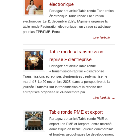
électronique
Partagez cet articleTable ronde Facturation
électronique Table ronde Facturation
électronique Le 11 décembre 2025, l’Ajpme a organisé la
table ronde Facturation électronique : un virage stratégique
pour les TPE/PME. Entre...
Lire l'article
→
Table ronde « transmission-
reprise » d’entreprise
Partagez cet articleTable ronde
« transmission-reprise » d’entreprise
Transmissions et reprises d’entreprises : redynamiser le
marché ! Le 20 novembre 2025, dans la perspective de la
journée Transfair sur la transmission et la reprise des
entreprises organisée le 24 novembre par...
Lire l'article
→
Table ronde PME et export
Partagez cet articleTable ronde PME et
export Les PME et l’export : entre marché
domestique en berne, guerre commerciale
et troubles géopolitiques Le développement