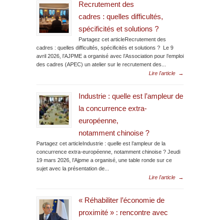
Recrutement des
cadres : quelles difficultés,
spécificités et solutions ?
Partagez cet articleRecrutement des
cadres : quelles difficultés, spécificités et solutions ? Le 9
avril 2026, l’AJPME a organisé avec l’Association pour l’emploi
des cadres (APEC) un atelier sur le recrutement des...
Lire l'article
→
Industrie : quelle est l’ampleur de
la concurrence extra-
européenne,
notamment chinoise ?
Partagez cet articleIndustrie : quelle est l’ampleur de la
concurrence extra-européenne, notamment chinoise ? Jeudi
19 mars 2026, l’Ajpme a organisé, une table ronde sur ce
sujet avec la présentation de...
Lire l'article
→
« Réhabiliter l’économie de
proximité » : rencontre avec