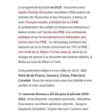
Le programme fut riche
en 2019
: rencontres
avec
Agnès Pannier-Runacher
, secrétaire d’État auprès du
ministre de l’Économie et des Finances, à Bercy, et
avec
François Asselin, président de la CPME
(Confédération des petites et moyennes entreprises) ;
tables rondes sur
l’accès des PME à la commande
publique
et sur
le recrutement et la fidélisation des
jeunes dans les PME
; un décryptage juridique des
mesures de la loi Pacte concernant les TPE et PME ;
une
visite de la Station F et ses start-up
, ainsi qu’un
voyage de presse à la rencontre des districts italiens, à
Biella au nord de Milan et Turin.
Cinq partenaires étaient à nos côtés en 2019 :
CCI
Paris Ile-de-France, Garance, Covea, Fiducial et
Coriolink
. Nous les remercions pour leur fidélité et leur
soutien à notre association.
Un
nouveau Bureau a été élu pour la période 2020-
2022
: Anne Daubrée, secrétaire générale ; Géraldine
Dauvergne, secrétaire-générale adjointe ; Jacques
Gautrand, président ; Sophie Mensior-Courtois, vice-