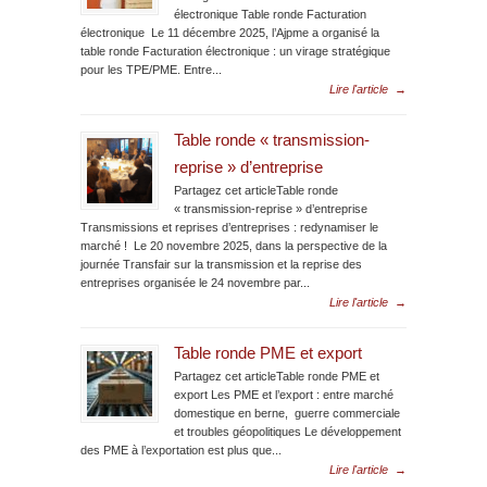
électronique Table ronde Facturation
électronique Le 11 décembre 2025, l’Ajpme a organisé la
table ronde Facturation électronique : un virage stratégique
pour les TPE/PME. Entre...
Lire l'article
→
Table ronde « transmission-
reprise » d’entreprise
Partagez cet articleTable ronde
« transmission-reprise » d’entreprise
Transmissions et reprises d’entreprises : redynamiser le
marché ! Le 20 novembre 2025, dans la perspective de la
journée Transfair sur la transmission et la reprise des
entreprises organisée le 24 novembre par...
Lire l'article
→
Table ronde PME et export
Partagez cet articleTable ronde PME et
export Les PME et l’export : entre marché
domestique en berne, guerre commerciale
et troubles géopolitiques Le développement
des PME à l’exportation est plus que...
Lire l'article
→