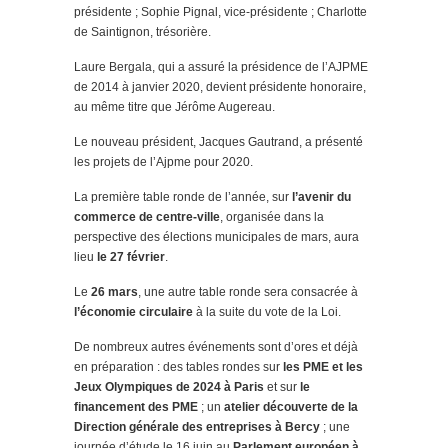
présidente ; Sophie Pignal, vice-présidente ; Charlotte
de Saintignon, trésorière.
Laure Bergala, qui a assuré la présidence de l’AJPME
de 2014 à janvier 2020, devient présidente honoraire,
au même titre que Jérôme Augereau.
Le nouveau président, Jacques Gautrand, a présenté
les projets de l’Ajpme pour 2020.
La première table ronde de l’année, sur
l’avenir du
commerce de centre-ville
, organisée dans la
perspective des élections municipales de mars, aura
lieu
le 27 février
.
Le
26 mars
, une autre table ronde sera consacrée à
l’économie circulaire
à la suite du vote de la Loi.
De nombreux autres événements sont d’ores et déjà
en préparation : des tables rondes sur
les PME et les
Jeux Olympiques de 2024 à Paris
et sur
le
financement des PME
; un
atelier découverte de la
Direction générale des entreprises à Bercy
; une
journée d’étude le 16 juin au
Parlement européen à