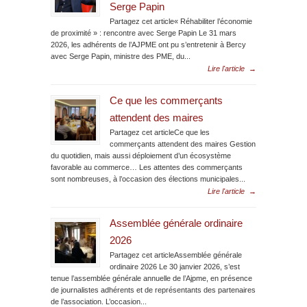
Serge Papin
Partagez cet article« Réhabiliter l’économie
de proximité » : rencontre avec Serge Papin Le 31 mars
2026, les adhérents de l’AJPME ont pu s’entretenir à Bercy
avec Serge Papin, ministre des PME, du...
Lire l'article
→
Ce que les commerçants
attendent des maires
Partagez cet articleCe que les
commerçants attendent des maires Gestion
du quotidien, mais aussi déploiement d’un écosystème
favorable au commerce… Les attentes des commerçants
sont nombreuses, à l’occasion des élections municipales...
Lire l'article
→
Assemblée générale ordinaire
2026
Partagez cet articleAssemblée générale
ordinaire 2026 Le 30 janvier 2026, s’est
tenue l’assemblée générale annuelle de l’Ajpme, en présence
de journalistes adhérents et de représentants des partenaires
de l’association. L’occasion...