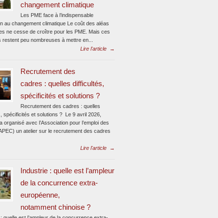
changement climatique
Les PME face à l’indispensable
on au changement climatique Le coût des aléas
ues ne cesse de croître pour les PME. Mais ces
s restent peu nombreuses à mettre en...
Lire l'article
→
Recrutement des
cadres : quelles difficultés,
spécificités et solutions ?
Recrutement des cadres : quelles
és, spécificités et solutions ? Le 9 avril 2026,
 organisé avec l’Association pour l’emploi des
APEC) un atelier sur le recrutement des cadres
Lire l'article
→
Industrie : quelle est l’ampleur
de la concurrence extra-
européenne,
notamment chinoise ?
 : quelle est l’ampleur de la concurrence extra-