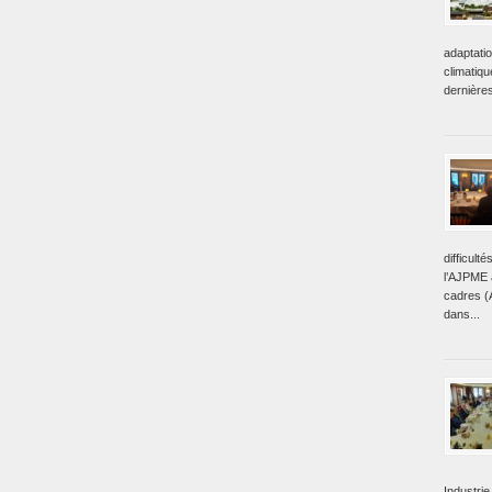
adaptati
climatiq
dernière
difficult
l’AJPME a
cadres (
dans...
Industrie