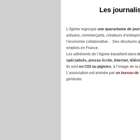
Les journali
L’Ajpme regroupe
une quarantaine de jour
artisans, commerçants, créateurs d’entrepri
l’économie collaborative… Des structures q
emplois en France.
Les adhérents de l’Ajpme travaillent dans
t
spécialisés, presse écrite, Internet, télévi
Ils sont
en CDI ou pigistes
, à l’image de la
L’association est animée par
un bureau de 
générale.