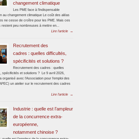
changement climatique
Les PME face à l’indispensable
on au changement climatique Le coût des aléas
ues ne cesse de croître pour les PME. Mais ces
s restent peu nombreuses à mettre en...
Lire l'article
→
Recrutement des
cadres : quelles difficultés,
spécificités et solutions ?
Recrutement des cadres : quelles
és, spécificités et solutions ? Le 9 avril 2026,
 organisé avec l’Association pour l’emploi des
APEC) un atelier sur le recrutement des cadres
Lire l'article
→
Industrie : quelle est l’ampleur
de la concurrence extra-
européenne,
notamment chinoise ?
 : quelle est l’ampleur de la concurrence extra-