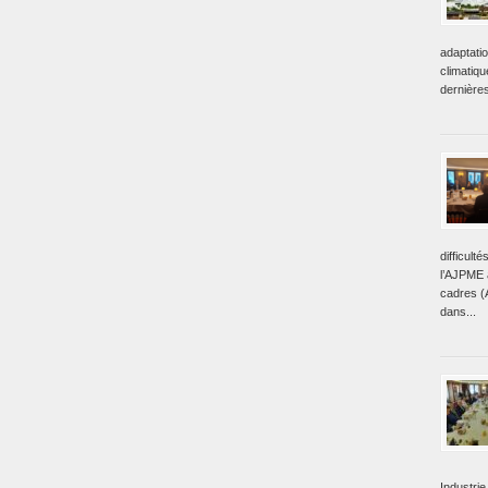
adaptati
climatiq
dernière
difficult
l’AJPME a
cadres (
dans...
Industrie