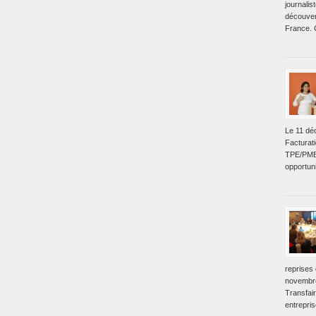
journalis
découvert
France. C
Le 11 dé
Facturati
TPE/PME.
opportuni
reprises
novembre
Transfair
entrepri