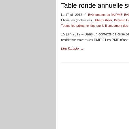
Table ronde annuelle 
Le 17 juin 2012
/
Evénements de l'AJPME
,
Evé
Étiquettes (mots-clés) :
Albert Olivier
,
Bernard 
Toutes les tables-rondes sur le financement de
15 juin 2012 – Dans un contexte de crise pe
restrictive envers les PME ? Les PME n’os
Lire l'article
→