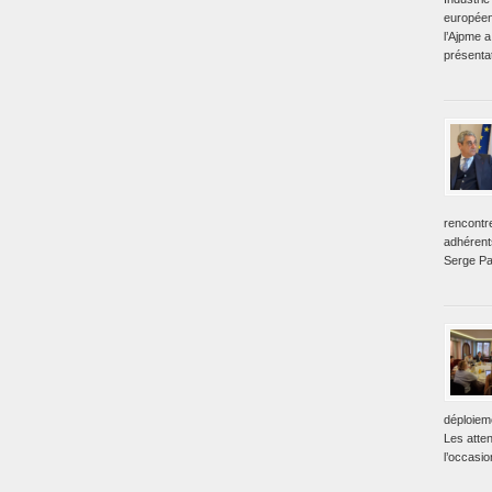
européen
l’Ajpme a
présentat
rencontr
adhérent
Serge Pa
déploiem
Les atte
l’occasio