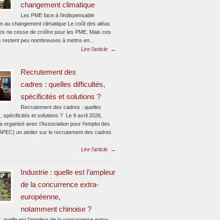
changement climatique
Les PME face à l’indispensable
on au changement climatique Le coût des aléas
ues ne cesse de croître pour les PME. Mais ces
s restent peu nombreuses à mettre en...
Lire l'article
→
Recrutement des
cadres : quelles difficultés,
spécificités et solutions ?
Recrutement des cadres : quelles
és, spécificités et solutions ? Le 9 avril 2026,
 organisé avec l’Association pour l’emploi des
APEC) un atelier sur le recrutement des cadres
Lire l'article
→
Industrie : quelle est l’ampleur
de la concurrence extra-
européenne,
notamment chinoise ?
 : quelle est l’ampleur de la concurrence extra-