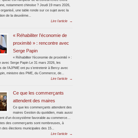
ne, notamment chinoise ? Jeudi 19 mars 2026,
 organisé, une table ronde sur ce sujet avec la
ion de la deuxième...
Lire l'article
→
« Réhabiliter l’économie de
proximité » : rencontre avec
Serge Papin
« Réhabiliter l’économie de proximité » :
e avec Serge Papin Le 31 mars 2026, les
s de l’AJPME ont pu s’entretenir à Bercy avec
pin, ministre des PME, du Commerce, de...
Lire l'article
→
Ce que les commerçants
attendent des maires
Ce que les commerçants attendent des
maires Gestion du quotidien, mais aussi
ent d’un écosystème favorable au commerce…
ntes des commerçants sont nombreuses, à
n des élections municipales des 15...
Lire l'article
→