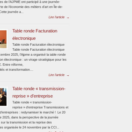
tes de l’AJPME ont participé à une journée-
e de l’économie des métiers d’art en Île-de-
ette journée a...
Lire l'article
→
Table ronde Facturation
électronique
Table ronde Facturation électronique
Table ronde Facturation électronique
cembre 2025, l’Ajpme a organisé la table ronde
on électronique : un virage stratégique pour les
 Entre réforme,
tés et transformation....
Lire l'article
→
Table ronde « transmission-
reprise » d’entreprise
Table ronde « transmission-
reprise » d’entreprise Transmissions et
 d’entreprises : redynamiser le marché ! Le 20
 2025, dans la perspective de la journée
 sur la transmission et la reprise des
ses organisée le 24 novembre par la CCI...