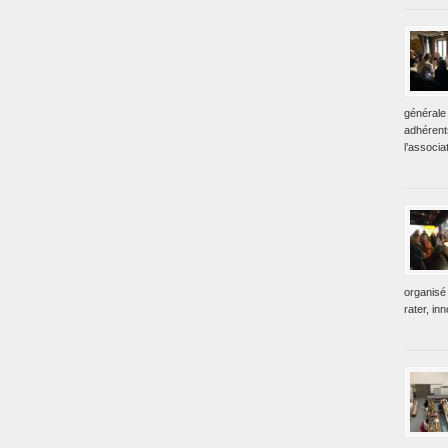
générale 
adhérent
l’associa
organisé 
rater, in