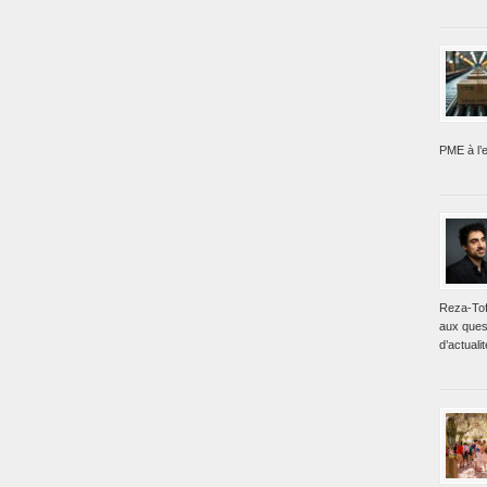
PME à l’e
Reza-Tof
aux ques
d’actualit