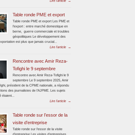
Lire l'article
→
Table ronde PME et export
Table ronde PME et export Les PME et
l’export : entre marché domestique en
berne, guerre commerciale et troubles
géopolitiques Le développement des
xportation est plus que jamais crucial...
Lire l'article
→
Rencontre avec Amir Reza-
Tofighi le 9 septembre
Rencontre avec Amir Reza-Tofighi le 9
septembre Le 9 septembre 2025, Amir
ighi, président de la CPME nationale, a répondu
tions des journalistes de l’AJPME. Les sujets
é étaient...
Lire l'article
→
Table ronde sur l’essor de la
visite d’entreprise
Table ronde sur l’essor de la visite
d’entreprise Les visites d’entreprises