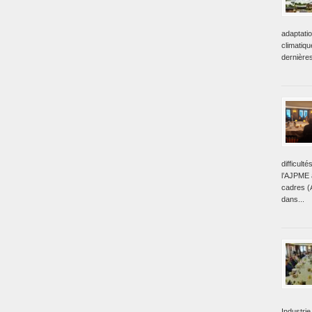
adaptati
climatiq
dernière
difficult
l’AJPME a
cadres (
dans...
Industrie