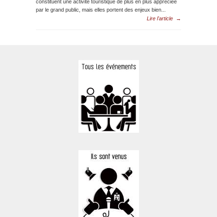
constituent une activité touristique de plus en plus appréciée
par le grand public, mais elles portent des enjeux bien...
Lire l'article
→