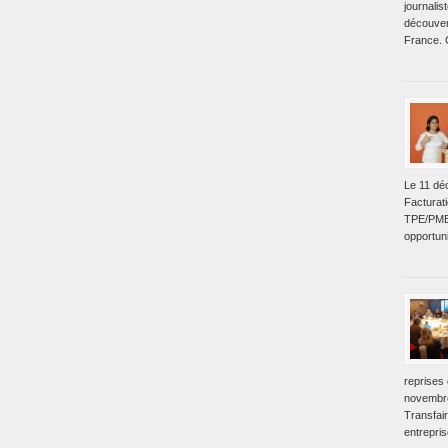
journalis
découvert
France. C
Le 11 dé
Facturati
TPE/PME.
opportuni
reprises
novembre
Transfair
entrepri