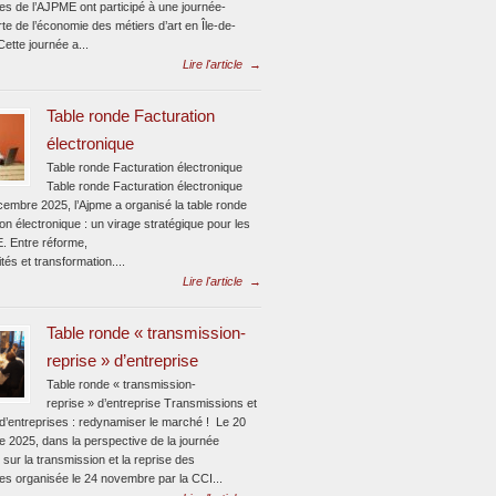
tes de l’AJPME ont participé à une journée-
e de l’économie des métiers d’art en Île-de-
ette journée a...
Lire l'article
→
Table ronde Facturation
électronique
Table ronde Facturation électronique
Table ronde Facturation électronique
cembre 2025, l’Ajpme a organisé la table ronde
on électronique : un virage stratégique pour les
 Entre réforme,
tés et transformation....
Lire l'article
→
Table ronde « transmission-
reprise » d’entreprise
Table ronde « transmission-
reprise » d’entreprise Transmissions et
 d’entreprises : redynamiser le marché ! Le 20
 2025, dans la perspective de la journée
 sur la transmission et la reprise des
ses organisée le 24 novembre par la CCI...