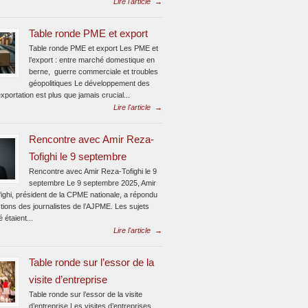
Lire l'article
→
Table ronde PME et export
Table ronde PME et export Les PME et
l’export : entre marché domestique en
berne, guerre commerciale et troubles
géopolitiques Le développement des
xportation est plus que jamais crucial...
Lire l'article
→
Rencontre avec Amir Reza-
Tofighi le 9 septembre
Rencontre avec Amir Reza-Tofighi le 9
septembre Le 9 septembre 2025, Amir
ighi, président de la CPME nationale, a répondu
tions des journalistes de l’AJPME. Les sujets
é étaient...
Lire l'article
→
Table ronde sur l’essor de la
visite d’entreprise
Table ronde sur l’essor de la visite
d’entreprise Les visites d’entreprises