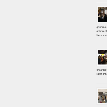
générale 
adhérent
l’associa
organisé 
rater, in