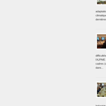
adaptati
climatiq
dernière
difficult
l’AJPME a
cadres (
dans...
Industrie