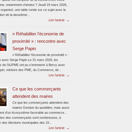
ne, notamment chinoise ? Jeudi 19 mars 2026,
 organisé, une table ronde sur ce sujet avec la
ion de la deuxième...
Lire l'article
→
« Réhabiliter l’économie de
proximité » : rencontre avec
Serge Papin
« Réhabiliter l’économie de proximité » :
e avec Serge Papin Le 31 mars 2026, les
s de l’AJPME ont pu s’entretenir à Bercy avec
pin, ministre des PME, du Commerce, de...
Lire l'article
→
Ce que les commerçants
attendent des maires
Ce que les commerçants attendent des
maires Gestion du quotidien, mais aussi
ent d’un écosystème favorable au commerce…
ntes des commerçants sont nombreuses, à
n des élections municipales des 15...
Lire l'article
→