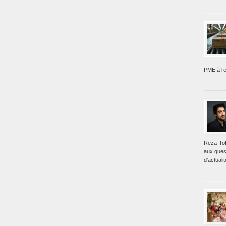
PME à l’e
Reza-Tof
aux ques
d’actualit