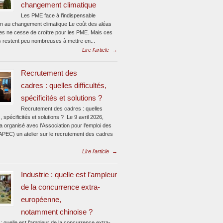
changement climatique
Les PME face à l’indispensable
on au changement climatique Le coût des aléas
ues ne cesse de croître pour les PME. Mais ces
s restent peu nombreuses à mettre en...
Lire l'article
→
Recrutement des
cadres : quelles difficultés,
spécificités et solutions ?
Recrutement des cadres : quelles
és, spécificités et solutions ? Le 9 avril 2026,
 organisé avec l’Association pour l’emploi des
APEC) un atelier sur le recrutement des cadres
Lire l'article
→
Industrie : quelle est l’ampleur
de la concurrence extra-
européenne,
notamment chinoise ?
 : quelle est l’ampleur de la concurrence extra-