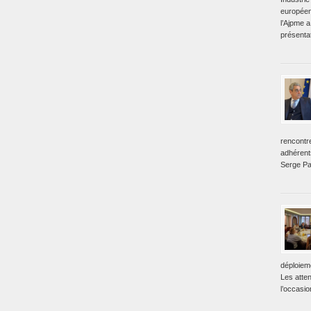
européen
l’Ajpme a
présentat
rencontr
adhérent
Serge Pa
déploiem
Les atte
l’occasio