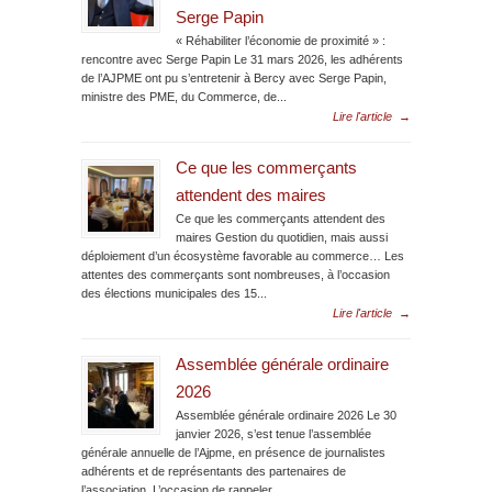
Serge Papin
« Réhabiliter l’économie de proximité » :
rencontre avec Serge Papin Le 31 mars 2026, les adhérents
de l’AJPME ont pu s’entretenir à Bercy avec Serge Papin,
ministre des PME, du Commerce, de...
Lire l'article
→
Ce que les commerçants
attendent des maires
Ce que les commerçants attendent des
maires Gestion du quotidien, mais aussi
déploiement d’un écosystème favorable au commerce… Les
attentes des commerçants sont nombreuses, à l’occasion
des élections municipales des 15...
Lire l'article
→
Assemblée générale ordinaire
2026
Assemblée générale ordinaire 2026 Le 30
janvier 2026, s’est tenue l’assemblée
générale annuelle de l’Ajpme, en présence de journalistes
adhérents et de représentants des partenaires de
l’association. L’occasion de rappeler...