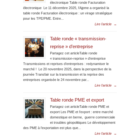
électronique Table ronde Facturation
électronique Le 11 décembre 2025, l’Ajpme a organisé la
table ronde Facturation électronique : un virage stratégique
pour les TPE/PME. Entre...
Lire l'article
→
Table ronde « transmission-
reprise » d’entreprise
Partagez cet articleTable ronde
« transmission-reprise » d’entreprise
Transmissions et reprises d’entreprises : redynamiser le
marché ! Le 20 novembre 2025, dans la perspective de la
journée Transfair sur la transmission et la reprise des
entreprises organisée le 24 novembre par...
Lire l'article
→
Table ronde PME et export
Partagez cet articleTable ronde PME et
export Les PME et l’export : entre marché
domestique en berne, guerre commerciale
et troubles géopolitiques Le développement
des PME à l’exportation est plus que...
Lire l'article
→