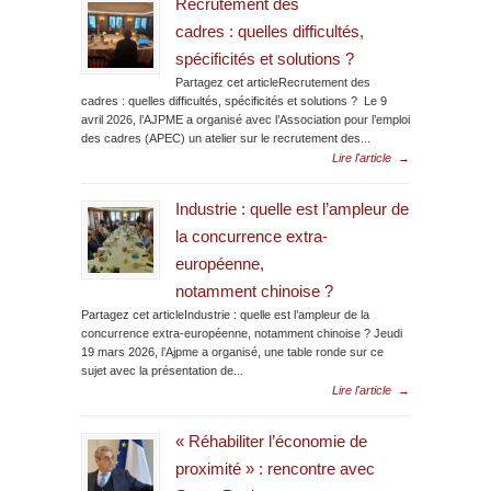
Recrutement des
cadres : quelles difficultés,
spécificités et solutions ?
Partagez cet articleRecrutement des
cadres : quelles difficultés, spécificités et solutions ? Le 9
avril 2026, l’AJPME a organisé avec l’Association pour l’emploi
des cadres (APEC) un atelier sur le recrutement des...
Lire l'article
→
Industrie : quelle est l’ampleur de
la concurrence extra-
européenne,
notamment chinoise ?
Partagez cet articleIndustrie : quelle est l’ampleur de la
concurrence extra-européenne, notamment chinoise ? Jeudi
19 mars 2026, l’Ajpme a organisé, une table ronde sur ce
sujet avec la présentation de...
Lire l'article
→
« Réhabiliter l’économie de
proximité » : rencontre avec