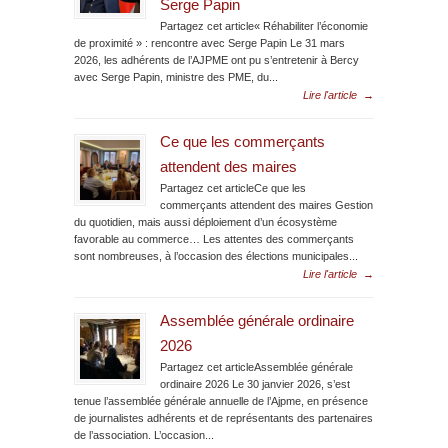
Serge Papin
Partagez cet article« Réhabiliter l’économie
de proximité » : rencontre avec Serge Papin Le 31 mars
2026, les adhérents de l’AJPME ont pu s’entretenir à Bercy
avec Serge Papin, ministre des PME, du...
Lire l'article
→
Ce que les commerçants
attendent des maires
Partagez cet articleCe que les
commerçants attendent des maires Gestion
du quotidien, mais aussi déploiement d’un écosystème
favorable au commerce… Les attentes des commerçants
sont nombreuses, à l’occasion des élections municipales...
Lire l'article
→
Assemblée générale ordinaire
2026
Partagez cet articleAssemblée générale
ordinaire 2026 Le 30 janvier 2026, s’est
tenue l’assemblée générale annuelle de l’Ajpme, en présence
de journalistes adhérents et de représentants des partenaires
de l’association. L’occasion...