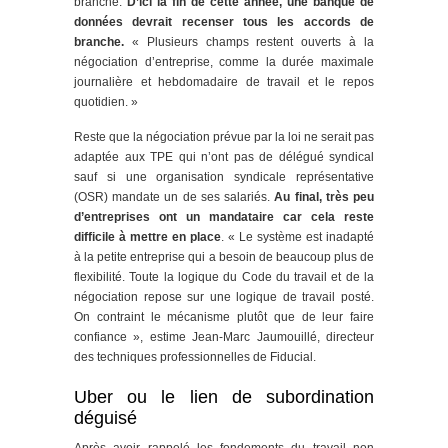
branche.
D’ici la fin de cette année, une banque de
données devrait recenser tous les accords de
branche.
« Plusieurs champs restent ouverts à la
négociation d’entreprise, comme la durée maximale
journalière et hebdomadaire de travail et le repos
quotidien. »
Reste que la négociation prévue par la loi ne serait pas
adaptée aux TPE qui n’ont pas de délégué syndical
sauf si une organisation syndicale représentative
(OSR) mandate un de ses salariés.
Au final, très peu
d’entreprises ont un mandataire car cela reste
difficile à mettre en place
. « Le système est inadapté
à la petite entreprise qui a besoin de beaucoup plus de
flexibilité. Toute la logique du Code du travail et de la
négociation repose sur une logique de travail posté.
On contraint le mécanisme plutôt que de leur faire
confiance », estime Jean-Marc Jaumouillé, directeur
des techniques professionnelles de Fiducial.
Uber ou le lien de subordination
déguisé
Après avoir rappelé les fondements du travail non