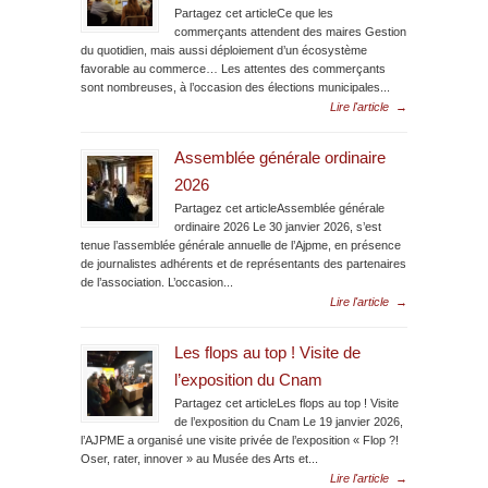
Partagez cet articleCe que les
commerçants attendent des maires Gestion
du quotidien, mais aussi déploiement d’un écosystème
favorable au commerce… Les attentes des commerçants
sont nombreuses, à l’occasion des élections municipales...
Lire l'article
→
Assemblée générale ordinaire
2026
Partagez cet articleAssemblée générale
ordinaire 2026 Le 30 janvier 2026, s’est
tenue l’assemblée générale annuelle de l’Ajpme, en présence
de journalistes adhérents et de représentants des partenaires
de l’association. L’occasion...
Lire l'article
→
Les flops au top ! Visite de
l’exposition du Cnam
Partagez cet articleLes flops au top ! Visite
de l’exposition du Cnam Le 19 janvier 2026,
l’AJPME a organisé une visite privée de l’exposition « Flop ?!
Oser, rater, innover » au Musée des Arts et...
Lire l'article
→