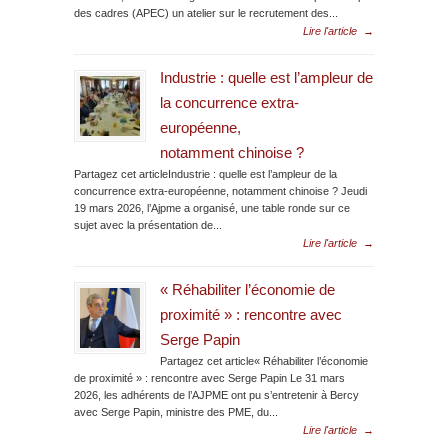
des cadres (APEC) un atelier sur le recrutement des...
Lire l'article
→
Industrie : quelle est l’ampleur de
la concurrence extra-
européenne,
notamment chinoise ?
Partagez cet articleIndustrie : quelle est l’ampleur de la
concurrence extra-européenne, notamment chinoise ? Jeudi
19 mars 2026, l’Ajpme a organisé, une table ronde sur ce
sujet avec la présentation de...
Lire l'article
→
« Réhabiliter l’économie de
proximité » : rencontre avec
Serge Papin
Partagez cet article« Réhabiliter l’économie
de proximité » : rencontre avec Serge Papin Le 31 mars
2026, les adhérents de l’AJPME ont pu s’entretenir à Bercy
avec Serge Papin, ministre des PME, du...
Lire l'article
→