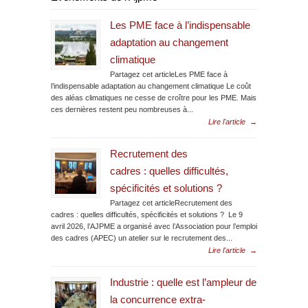
Les PME face à l’indispensable
adaptation au changement
climatique
Partagez cet articleLes PME face à
l’indispensable adaptation au changement climatique Le coût
des aléas climatiques ne cesse de croître pour les PME. Mais
ces dernières restent peu nombreuses à...
Lire l'article
→
Recrutement des
cadres : quelles difficultés,
spécificités et solutions ?
Partagez cet articleRecrutement des
cadres : quelles difficultés, spécificités et solutions ? Le 9
avril 2026, l’AJPME a organisé avec l’Association pour l’emploi
des cadres (APEC) un atelier sur le recrutement des...
Lire l'article
→
Industrie : quelle est l’ampleur de
la concurrence extra-