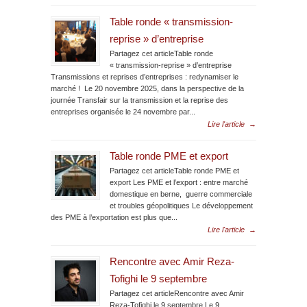
Table ronde « transmission-
reprise » d’entreprise
Partagez cet articleTable ronde
« transmission-reprise » d’entreprise
Transmissions et reprises d’entreprises : redynamiser le
marché ! Le 20 novembre 2025, dans la perspective de la
journée Transfair sur la transmission et la reprise des
entreprises organisée le 24 novembre par...
Lire l'article
→
Table ronde PME et export
Partagez cet articleTable ronde PME et
export Les PME et l’export : entre marché
domestique en berne, guerre commerciale
et troubles géopolitiques Le développement
des PME à l’exportation est plus que...
Lire l'article
→
Rencontre avec Amir Reza-
Tofighi le 9 septembre
Partagez cet articleRencontre avec Amir
Reza-Tofighi le 9 septembre Le 9