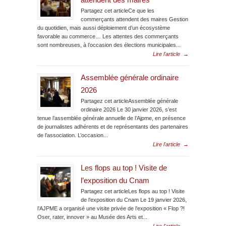
attendent des maires
Partagez cet articleCe que les
commerçants attendent des maires Gestion
du quotidien, mais aussi déploiement d’un écosystème
favorable au commerce… Les attentes des commerçants
sont nombreuses, à l’occasion des élections municipales...
Lire l'article
→
Assemblée générale ordinaire
2026
Partagez cet articleAssemblée générale
ordinaire 2026 Le 30 janvier 2026, s’est
tenue l’assemblée générale annuelle de l’Ajpme, en présence
de journalistes adhérents et de représentants des partenaires
de l’association. L’occasion...
Lire l'article
→
Les flops au top ! Visite de
l’exposition du Cnam
Partagez cet articleLes flops au top ! Visite
de l’exposition du Cnam Le 19 janvier 2026,
l’AJPME a organisé une visite privée de l’exposition « Flop ?!
Oser, rater, innover » au Musée des Arts et...