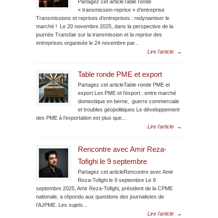
Partagez cet articleTable ronde
« transmission-reprise » d’entreprise
Transmissions et reprises d’entreprises : redynamiser le
marché ! Le 20 novembre 2025, dans la perspective de la
journée Transfair sur la transmission et la reprise des
entreprises organisée le 24 novembre par...
Lire l'article
→
Table ronde PME et export
Partagez cet articleTable ronde PME et
export Les PME et l’export : entre marché
domestique en berne, guerre commerciale
et troubles géopolitiques Le développement
des PME à l’exportation est plus que...
Lire l'article
→
Rencontre avec Amir Reza-
Tofighi le 9 septembre
Partagez cet articleRencontre avec Amir
Reza-Tofighi le 9 septembre Le 9
septembre 2025, Amir Reza-Tofighi, président de la CPME
nationale, a répondu aux questions des journalistes de
l’AJPME. Les sujets...
Lire l'article
→