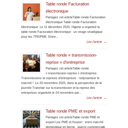
Table ronde Facturation
électronique
Partagez cet articleTable ronde Facturation
électronique Table ronde Facturation
électronique Le 11 décembre 2025, l’Ajpme a organisé la
table ronde Facturation électronique : un virage stratégique
pour les TPE/PME. Entre...
Lire l'article
→
Table ronde « transmission-
reprise » d’entreprise
Partagez cet articleTable ronde
« transmission-reprise » d’entreprise
Transmissions et reprises d’entreprises : redynamiser le
marché ! Le 20 novembre 2025, dans la perspective de la
journée Transfair sur la transmission et la reprise des
entreprises organisée le 24 novembre par...
Lire l'article
→
Table ronde PME et export
Partagez cet articleTable ronde PME et
export Les PME et l’export : entre marché
domestique en berne, guerre commerciale