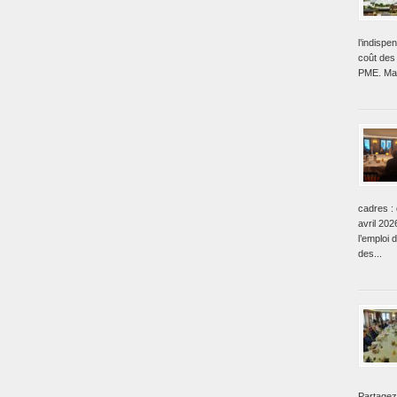
l’indisp
coût des 
PME. Mai
cadres : 
avril 202
l’emploi 
des...
Partagez 