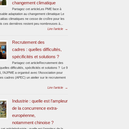
changement climatique
Partagez cet articleLes PME face à
ensable adaptation au changement climatique Le
aléas climatiques ne cesse de croître pour les
s ces dernières restent peu nombreuses à...
Lire l'article
→
Recrutement des
cadres : quelles difficultés,
spécificités et solutions ?
Partagez cet articleRecrutement des
quelles difficultés, spécificités et solutions ? Le 9
6, l’AJPME a organisé avec l’Association pour
des cadres (APEC) un atelier sur le recrutement
Lire l'article
→
Industrie : quelle est l’ampleur
de la concurrence extra-
européenne,
notamment chinoise ?
cet articleIndustrie : quelle est l’ampleur de la