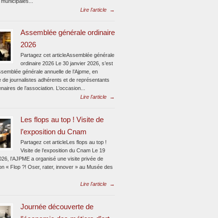
 municipales...
Lire l'article
→
Assemblée générale ordinaire
2026
Partagez cet articleAssemblée générale
ordinaire 2026 Le 30 janvier 2026, s’est
assemblée générale annuelle de l’Ajpme, en
 de journalistes adhérents et de représentants
naires de l’association. L’occasion...
Lire l'article
→
Les flops au top ! Visite de
l’exposition du Cnam
Partagez cet articleLes flops au top !
Visite de l’exposition du Cnam Le 19
026, l’AJPME a organisé une visite privée de
ion « Flop ?! Oser, rater, innover » au Musée des
Lire l'article
→
Journée découverte de