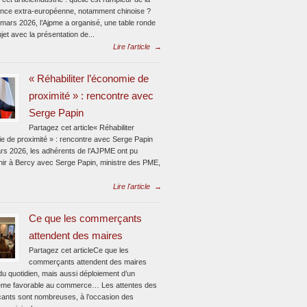
nce extra-européenne, notamment chinoise ?
 mars 2026, l’Ajpme a organisé, une table ronde
jet avec la présentation de...
Lire l'article
→
« Réhabiliter l’économie de
proximité » : rencontre avec
Serge Papin
Partagez cet article« Réhabiliter
ie de proximité » : rencontre avec Serge Papin
rs 2026, les adhérents de l’AJPME ont pu
enir à Bercy avec Serge Papin, ministre des PME,
Lire l'article
→
Ce que les commerçants
attendent des maires
Partagez cet articleCe que les
commerçants attendent des maires
du quotidien, mais aussi déploiement d’un
me favorable au commerce… Les attentes des
nts sont nombreuses, à l’occasion des