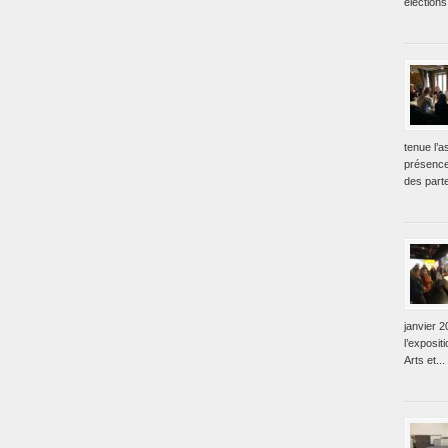
élections
tenue l’
présence
des parte
janvier 2
l’exposit
Arts et...