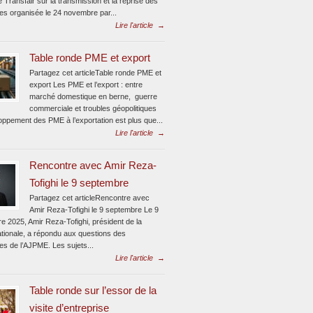
e Transfair sur la transmission et la reprise des
ses organisée le 24 novembre par...
Lire l'article
→
Table ronde PME et export
Partagez cet articleTable ronde PME et
export Les PME et l’export : entre
marché domestique en berne, guerre
commerciale et troubles géopolitiques
oppement des PME à l’exportation est plus que...
Lire l'article
→
Rencontre avec Amir Reza-
Tofighi le 9 septembre
Partagez cet articleRencontre avec
Amir Reza-Tofighi le 9 septembre Le 9
e 2025, Amir Reza-Tofighi, président de la
ionale, a répondu aux questions des
tes de l’AJPME. Les sujets...
Lire l'article
→
Table ronde sur l’essor de la
visite d’entreprise