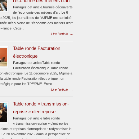
l’économie des métiers d’art
Partagez cet articleJournée découverte
de l’économie des métiers d’art Le 6
 2025, les journalistes de l’AJPME ont participé
urnée-découverte de l’économie des métiers d’art
-France. Cette...
Lire l'article
→
Table ronde Facturation
électronique
Partagez cet articleTable ronde
Facturation électronique Table ronde
ion électronique Le 11 décembre 2025, l’Ajpme a
la table ronde Facturation électronique : un
ratégique pour les TPE/PME. Entre...
Lire l'article
→
Table ronde « transmission-
reprise » d’entreprise
Partagez cet articleTable ronde
« transmission-reprise » d’entreprise
sions et reprises d’entreprises : redynamiser le
 Le 20 novembre 2025, dans la perspective de