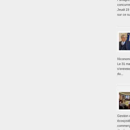
concurre
Jeudi 19
sur ce su
l’économ
Le 31 ma
s’entret
du...
Gestion 
écosystè
commerça