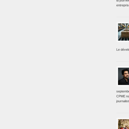
la journé
entrepri
Le dével
septembr
CPME nat
journalis