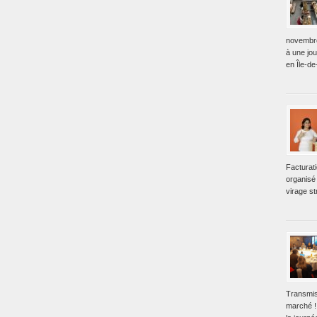
novembre
à une jo
en Île-de
Facturat
organisé 
virage st
Transmis
marché !