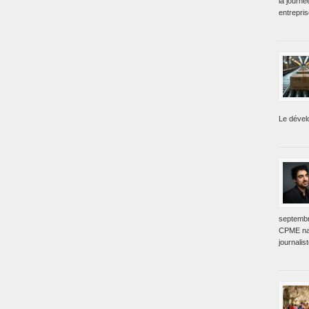
la journé
entrepri
Le dével
septembr
CPME nat
journalis