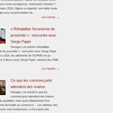
nce extra-européenne, notamment chinoise ?
 mars 2026, l’Ajpme a organisé, une table ronde
jet avec la présentation de...
Lire l'article
→
« Réhabiliter l’économie de
proximité » : rencontre avec
Serge Papin
Partagez cet article« Réhabiliter
ie de proximité » : rencontre avec Serge Papin
rs 2026, les adhérents de l’AJPME ont pu
enir à Bercy avec Serge Papin, ministre des PME,
Lire l'article
→
Ce que les commerçants
attendent des maires
Partagez cet articleCe que les
commerçants attendent des maires
du quotidien, mais aussi déploiement d’un
me favorable au commerce… Les attentes des
nts sont nombreuses, à l’occasion des