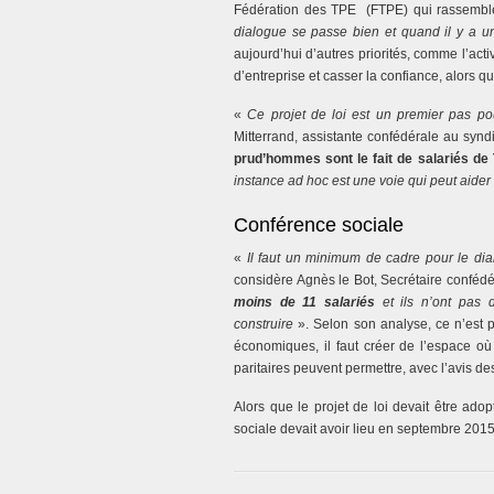
Fédération des TPE (FTPE) qui rassembl
dialogue se passe bien et quand il y a u
aujourd’hui d’autres priorités, comme l’activ
d’entreprise et casser la confiance, alors q
«
Ce projet de loi est un premier pas pou
Mitterrand, assistante confédérale au synd
prud’hommes sont le fait de salariés de
instance ad hoc est une voie qui peut aide
Conférence sociale
«
Il faut un minimum de cadre pour le dial
considère Agnès le Bot, Secrétaire conféd
moins de 11 salariés
et ils n’ont pas de
construire
». Selon son analyse, ce n’est p
économiques, il faut créer de l’espace où
paritaires peuvent permettre, avec l’avis des
Alors que le projet de loi devait être a
sociale devait avoir lieu en septembre 2015