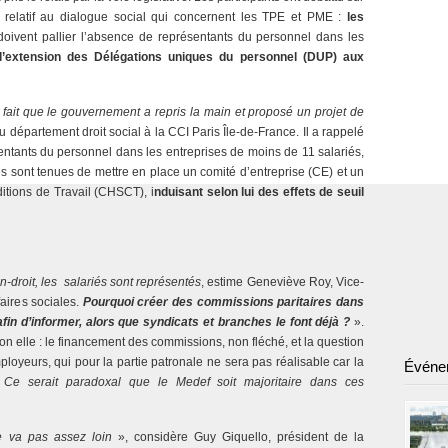
i relatif au dialogue social qui concernent les TPE et PME :
les
 doivent pallier l’absence de représentants du personnel dans les
l’extension des Délégations uniques du personnel (DUP) aux
fait que le gouvernement a repris la main et proposé un projet de
département droit social à la CCI Paris Île-de-France. Il a rappelé
ésentants du personnel dans les entreprises de moins de 11 salariés,
és sont tenues de mettre en place un comité d’entreprise (CE) et un
itions de Travail (CHSCT), i
nduisant selon lui des effets de seuil
droit, les salariés sont représentés
, estime Geneviève Roy, Vice-
aires sociales.
Pourquoi créer des commissions paritaires dans
fin d’informer, alors que syndicats et branches le font déjà ?
».
on elle : le financement des commissions, non fléché, et la question
ployeurs, qui pour la partie patronale ne sera pas réalisable car la
Événe
«
Ce serait paradoxal que le Medef soit majoritaire dans ces
 va pas assez loin
», considère Guy Giquello, président de la