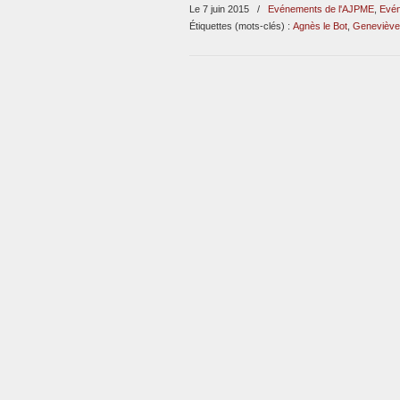
Le 7 juin 2015
/
Evénements de l'AJPME
,
Evén
Étiquettes (mots-clés) :
Agnès le Bot
,
Geneviève