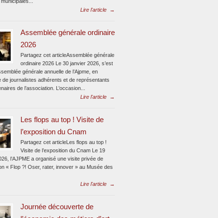
 municipales...
Lire l'article
→
Assemblée générale ordinaire
2026
Partagez cet articleAssemblée générale
ordinaire 2026 Le 30 janvier 2026, s’est
assemblée générale annuelle de l’Ajpme, en
 de journalistes adhérents et de représentants
naires de l’association. L’occasion...
Lire l'article
→
Les flops au top ! Visite de
l’exposition du Cnam
Partagez cet articleLes flops au top !
Visite de l’exposition du Cnam Le 19
026, l’AJPME a organisé une visite privée de
ion « Flop ?! Oser, rater, innover » au Musée des
Lire l'article
→
Journée découverte de