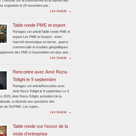
e Transfair sur la transmission et la reprise des
ses organisée le 24 novembre par...
Lire l'article
→
Table ronde PME et export
Partagez cet articleTable ronde PME et
export Les PME et l’export : entre
marché domestique en berne, guerre
commerciale et troubles géopolitiques
oppement des PME à l’exportation est plus que...
Lire l'article
→
Rencontre avec Amir Reza-
Tofighi le 9 septembre
Partagez cet articleRencontre avec
Amir Reza-Tofighi le 9 septembre Le 9
e 2025, Amir Reza-Tofighi, président de la
ionale, a répondu aux questions des
tes de l’AJPME. Les sujets...
Lire l'article
→
Table ronde sur l’essor de la
visite d’entreprise