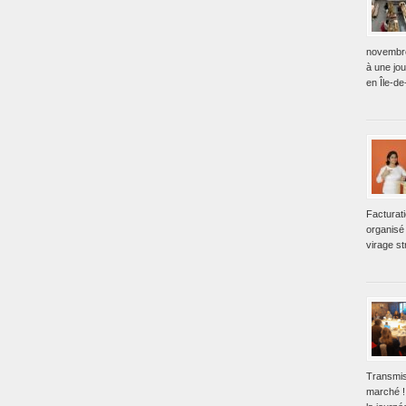
novembre
à une jo
en Île-de
Facturat
organisé 
virage st
Transmis
marché !