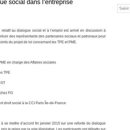
ue social dans l’entreprise
 relatif au dialogue social et à l’emploi est arrivé en discussion à
 réuni des représentants des partenaires sociaux et patronaux pour
points du projet de loi concernant les TPE et PME.
PME en charge des Affaires sociales
des TPE
 CGT
 chez FO
 droit social à la CCI Paris Île-de-France
 à se mettre d’accord fin janvier 2015 sur une refonte du dialogue
ris le relais par la voie législative. Les participants ont débattu sur