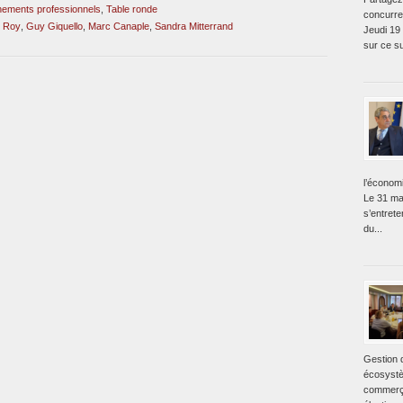
ements professionnels
,
Table ronde
concurre
 Roy
,
Guy Giquello
,
Marc Canaple
,
Sandra Mitterrand
Jeudi 19
sur ce su
l’économ
Le 31 ma
s’entret
du...
Gestion 
écosystè
commerça