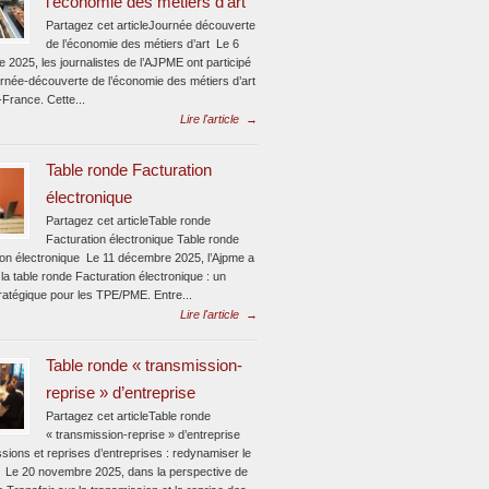
l’économie des métiers d’art
Partagez cet articleJournée découverte
de l’économie des métiers d’art Le 6
 2025, les journalistes de l’AJPME ont participé
urnée-découverte de l’économie des métiers d’art
-France. Cette...
Lire l'article
→
Table ronde Facturation
électronique
Partagez cet articleTable ronde
Facturation électronique Table ronde
ion électronique Le 11 décembre 2025, l’Ajpme a
la table ronde Facturation électronique : un
ratégique pour les TPE/PME. Entre...
Lire l'article
→
Table ronde « transmission-
reprise » d’entreprise
Partagez cet articleTable ronde
« transmission-reprise » d’entreprise
sions et reprises d’entreprises : redynamiser le
 Le 20 novembre 2025, dans la perspective de