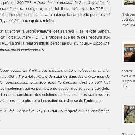
e près de 300 TPE. «
Dans les entreprises de 2 ou 3 salariés, le
n problème, on le règle
», selon lui. Il considère que les TPE ont
ité et l’emploi, et que la loi va ajouter de la complexité pour le chef
l’indisp
coût des 
u’il y a déjà beaucoup de contrôles.
PME. Mai
r améliorer la représentativité des salariés
», se félicite Sandra
icat Force Ouvrière (FO). Elle rappelle que
80 % des recours aux
 TPE,
malgré la relation intuitu personae qui s’y noue. «
Donc une
r employés et employeurs
».
ogue social, car il n’y a pas d’égalité entre employeur et salarié
,
cadres : 
avril 202
érale, CGT.
Il y a 4,6 millions de salariés dans les entreprises de
l’emploi 
 représentation collective dans l’entreprise, c’est ce qu’il faut
des...
as l’isolement qui va permettre de trouver des solutions aux défis
 l’on peut construire des solutions mutualisées. Les commissions
 salariés, de participer à la création de richesse de l’entreprise.
dopté à l’été, Geneviève Roy (CGPME) a rappelé qu’une conférence
.
Partagez 