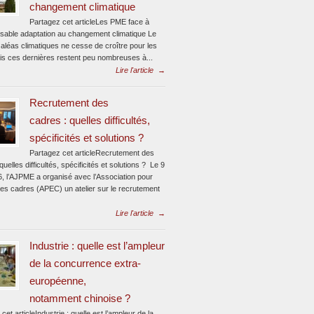
changement climatique
Partagez cet articleLes PME face à
ensable adaptation au changement climatique Le
aléas climatiques ne cesse de croître pour les
s ces dernières restent peu nombreuses à...
Lire l'article
→
Recrutement des
cadres : quelles difficultés,
spécificités et solutions ?
Partagez cet articleRecrutement des
quelles difficultés, spécificités et solutions ? Le 9
6, l’AJPME a organisé avec l’Association pour
des cadres (APEC) un atelier sur le recrutement
Lire l'article
→
Industrie : quelle est l’ampleur
de la concurrence extra-
européenne,
notamment chinoise ?
cet articleIndustrie : quelle est l’ampleur de la