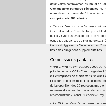
deux volets controversés du projet de lo
Commissions paritaires régionales
, qui
entreprises de moins de 11 salariés, et
entreprises de 300 salariés
.
«
Ce sont deux points de blocages qui ont 
loi
», estime Marc Canaple, Responsable du 
qu’il n’y avait pas avant le projet de repr
et que les entreprises de plus de 50 salari
Comité d’Hygiène, de Sécurité et des Cond
liés à des obligations supplémentaires
.
Commissions paritaires
«
TPE et PME ne sont pas des zones de non-
présidente de la CGPME en charge des Aff
les entreprises de moins de 11 salariés a
Plusieurs questions restent en suspens, sel
de la répartition des 10 représentants d’em
représentativité se fait nationalement. 
représentations
», conclut Geneviève Roy.
«
La DUP va dans le bon sens mais ne