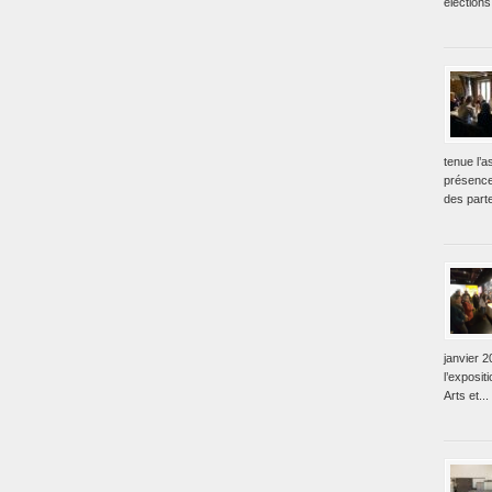
élections
tenue l’
présence
des parte
janvier 2
l’exposit
Arts et...