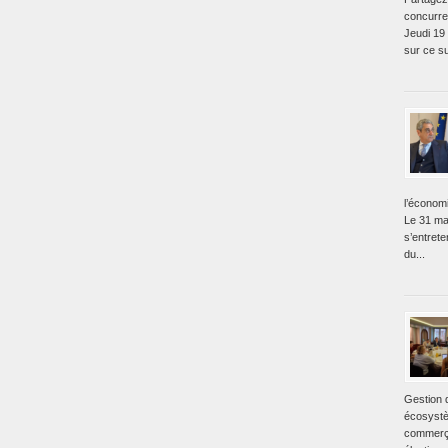
concurre
Jeudi 19
sur ce su
l’économ
Le 31 ma
s’entret
du...
Gestion 
écosystè
commerça