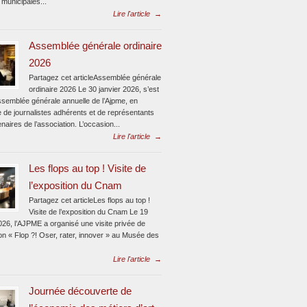
 municipales...
Lire l'article
→
Assemblée générale ordinaire
2026
Partagez cet articleAssemblée générale
ordinaire 2026 Le 30 janvier 2026, s’est
assemblée générale annuelle de l’Ajpme, en
 de journalistes adhérents et de représentants
naires de l’association. L’occasion...
Lire l'article
→
Les flops au top ! Visite de
l’exposition du Cnam
Partagez cet articleLes flops au top !
Visite de l’exposition du Cnam Le 19
026, l’AJPME a organisé une visite privée de
ion « Flop ?! Oser, rater, innover » au Musée des
Lire l'article
→
Journée découverte de