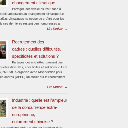
changement climatique
Partagez cet articleLes PME face à
ensable adaptation au changement climatique Le
aléas climatiques ne cesse de croître pour les
s ces dernières restent peu nombreuses à...
Lire l'article
→
Recrutement des
cadres : quelles difficultés,
spécificités et solutions ?
Partagez cet articleRecrutement des
quelles difficultés, spécificités et solutions ? Le 9
6, l’AJPME a organisé avec l’Association pour
des cadres (APEC) un atelier sur le recrutement
Lire l'article
→
Industrie : quelle est l’ampleur
de la concurrence extra-
européenne,
notamment chinoise ?
cet articleIndustrie : quelle est l’ampleur de la