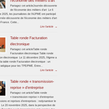
l’économie des métiers d’art
Partagez cet articleJournée découverte
de l’économie des métiers d’art Le 6
 2025, les journalistes de l’AJPME ont participé
urnée-découverte de l’économie des métiers d’art
-France. Cette...
Lire l'article
→
Table ronde Facturation
électronique
Partagez cet articleTable ronde
Facturation électronique Table ronde
ion électronique Le 11 décembre 2025, l’Ajpme a
la table ronde Facturation électronique : un
ratégique pour les TPE/PME. Entre...
Lire l'article
→
Table ronde « transmission-
reprise » d’entreprise
Partagez cet articleTable ronde
« transmission-reprise » d’entreprise
sions et reprises d’entreprises : redynamiser le
 Le 20 novembre 2025, dans la perspective de