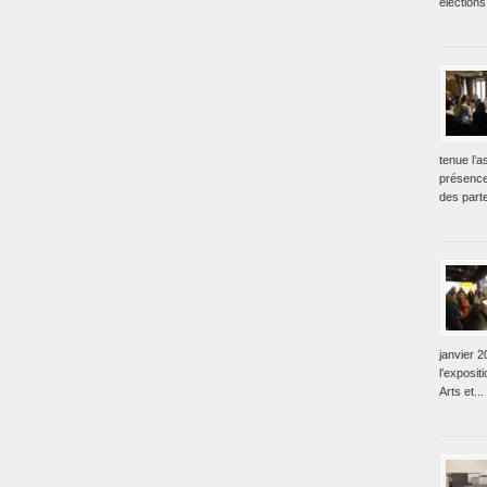
élections
tenue l’
présence
des parte
janvier 2
l’exposit
Arts et...