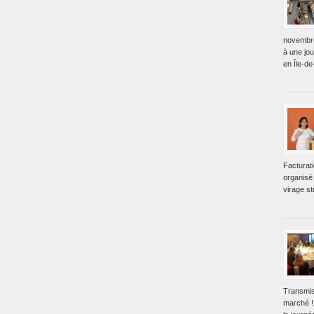
novembre
à une jo
en Île-de
Facturat
organisé 
virage st
Transmis
marché !