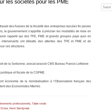
sur les sociétés pour les PME
ravail des Assises de la fiscalité des entreprises lancées fin janvier
rs, le gouvernement s’apprête à préciser les modalités de mise en
 avoir rappelé qui des TPE, PME et grands groupes paye quoi en
les intervenants ont débattu des attentes des TPE et PME et de
pour ces structures.
droit de la Sorbonne, avocat associé CMS Bureau Francis Lefebvre
 juridique et fiscale de la CGPME
ent économie de la mondialisation à l’Observatoire français des
ent des Economistes Atterrés
énements professionnels
,
Table ronde
 Orsini
,
Henri Sterdyniak