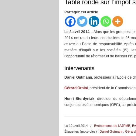
Table ronde sur l’impôt 
Partagez cet article
Le 8 avril 2014 –
Alors que les groupes de t
2014 ont rendu leurs conclusions le 25 ma
œuvre du Pacte de responsabilité. Après
matière d’impôt sur les sociétés (IS), 
l’opportunité de réformer et de baisser l’IS 
Intervenants
Daniel Gutmann
, professeur à l’Ecole de 
Gérard Orsini
, président de la Commission
Henri Sterdyniak
, directeur du départem
conjonctures économiques (OFC), co-présid
Le 12 avril 2014
/
Evénements de l'AJPME
,
Ev
Étiquettes (mots-clés) :
Daniel Gutmann
,
Gérard