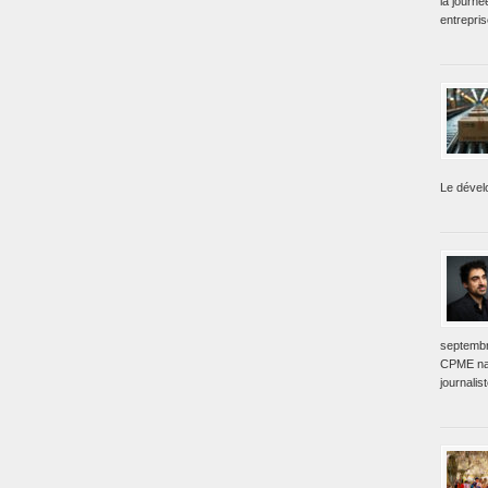
la journé
entrepri
Le dével
septembr
CPME nat
journalis