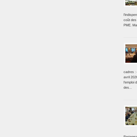
l’indisp
coût des 
PME. Mai
cadres : 
avril 202
l’emploi 
des...
Partagez 