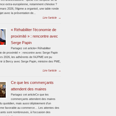
nce extra-européenne, notamment chinoise ?
 mars 2026, l’Ajpme a organisé, une table ronde
jet avec la présentation de...
Lire l'article
→
« Réhabiliter l’économie de
proximité » : rencontre avec
Serge Papin
Partagez cet article« Réhabiliter
ie de proximité » : rencontre avec Serge Papin
rs 2026, les adhérents de l’AJPME ont pu
enir à Bercy avec Serge Papin, ministre des PME,
Lire l'article
→
Ce que les commerçants
attendent des maires
Partagez cet articleCe que les
commerçants attendent des maires
du quotidien, mais aussi déploiement d’un
me favorable au commerce… Les attentes des
nts sont nombreuses, à l’occasion des