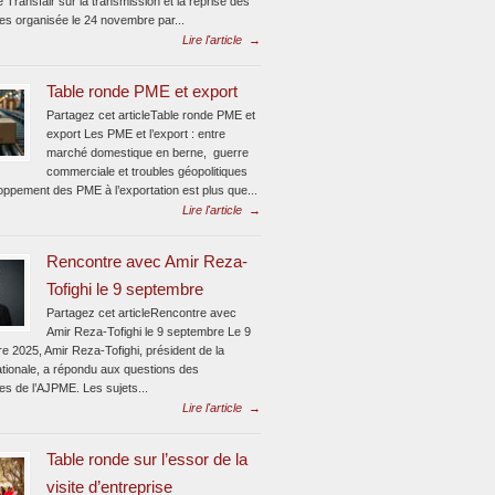
e Transfair sur la transmission et la reprise des
ses organisée le 24 novembre par...
Lire l'article
→
Table ronde PME et export
Partagez cet articleTable ronde PME et
export Les PME et l’export : entre
marché domestique en berne, guerre
commerciale et troubles géopolitiques
oppement des PME à l’exportation est plus que...
Lire l'article
→
Rencontre avec Amir Reza-
Tofighi le 9 septembre
Partagez cet articleRencontre avec
Amir Reza-Tofighi le 9 septembre Le 9
e 2025, Amir Reza-Tofighi, président de la
ionale, a répondu aux questions des
tes de l’AJPME. Les sujets...
Lire l'article
→
Table ronde sur l’essor de la
visite d’entreprise