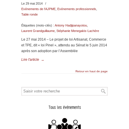
Le 29 mai 2014
/
Evénements de l'AJPME
,
Evénements professionnels
,
Table ronde
Étiquettes (mots-clés) :
Antony Hadjipanayotou
,
Laurent Grandguillaume
,
Stéphanie Menegakis-Lachère
Le 27 mai 2014 – Le projet de loi Artisanat, Commerce
et TPE, dit « loi Pinel », attendu au Sénat le 5 juin 2014
après son adoption par l’Assemblée
Lire l'article
→
Retour en haut de page