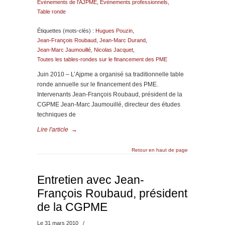
Evénements de l'AJPME
,
Evénements professionnels
,
Table ronde
Étiquettes (mots-clés) :
Hugues Pouzin
,
Jean-François Roubaud
,
Jean-Marc Durand
,
Jean-Marc Jaumouillé
,
Nicolas Jacquet
,
Toutes les tables-rondes sur le financement des PME
Juin 2010 – L’Ajpme a organisé sa traditionnelle table
ronde annuelle sur le financement des PME.
Intervenants Jean-François Roubaud, président de la
CGPME Jean-Marc Jaumouillé, directeur des études
techniques de
Lire l'article
→
Retour en haut de page
Entretien avec Jean-
François Roubaud, président
de la CGPME
Le 31 mars 2010
/