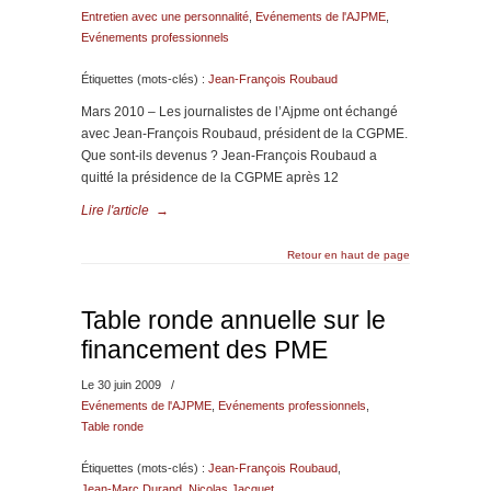
Entretien avec une personnalité
,
Evénements de l'AJPME
,
Evénements professionnels
Étiquettes (mots-clés) :
Jean-François Roubaud
Mars 2010 – Les journalistes de l’Ajpme ont échangé
avec Jean-François Roubaud, président de la CGPME.
Que sont-ils devenus ? Jean-François Roubaud a
quitté la présidence de la CGPME après 12
Lire l'article
→
Retour en haut de page
Table ronde annuelle sur le
financement des PME
Le 30 juin 2009
/
Evénements de l'AJPME
,
Evénements professionnels
,
Table ronde
Étiquettes (mots-clés) :
Jean-François Roubaud
,
Jean-Marc Durand
,
Nicolas Jacquet
,