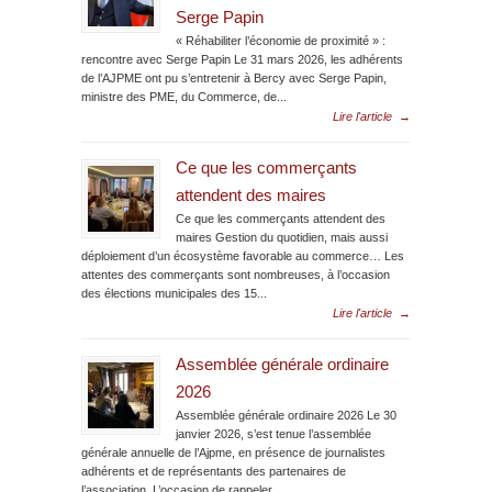
Serge Papin
« Réhabiliter l’économie de proximité » :
rencontre avec Serge Papin Le 31 mars 2026, les adhérents
de l’AJPME ont pu s’entretenir à Bercy avec Serge Papin,
ministre des PME, du Commerce, de...
Lire l'article
→
Ce que les commerçants
attendent des maires
Ce que les commerçants attendent des
maires Gestion du quotidien, mais aussi
déploiement d’un écosystème favorable au commerce… Les
attentes des commerçants sont nombreuses, à l’occasion
des élections municipales des 15...
Lire l'article
→
Assemblée générale ordinaire
2026
Assemblée générale ordinaire 2026 Le 30
janvier 2026, s’est tenue l’assemblée
générale annuelle de l’Ajpme, en présence de journalistes
adhérents et de représentants des partenaires de
l’association. L’occasion de rappeler...