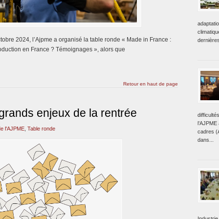
adaptati
climatiq
tobre 2024, l’Ajpme a organisé la table ronde « Made in France :
dernière
roduction en France ? Témoignages », alors que
Retour en haut de page
grands enjeux de la rentrée
difficult
l’AJPME a
e l'AJPME
,
Table ronde
cadres (
dans...
Industrie