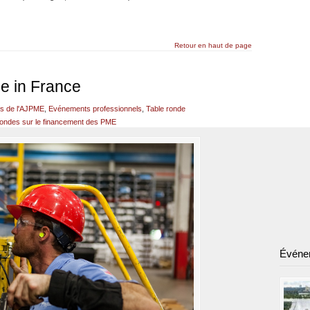
Retour en haut de page
e in France
s de l'AJPME
,
Evénements professionnels
,
Table ronde
-rondes sur le financement des PME
Événe