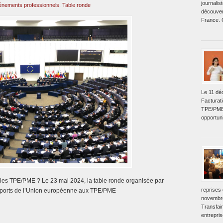
journalis
énements professionnels
,
Table ronde
découvert
France. C
Le 11 dé
Facturati
TPE/PME.
opportuni
 les TPE/PME ? Le 23 mai 2024, la table ronde organisée par
reprises
 apports de l’Union européenne aux TPE/PME
novembre
Transfair
entrepri