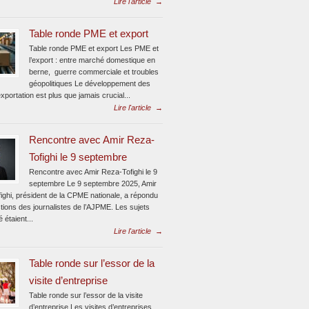
Lire l'article
→
Table ronde PME et export
Table ronde PME et export Les PME et
l’export : entre marché domestique en
berne, guerre commerciale et troubles
géopolitiques Le développement des
xportation est plus que jamais crucial...
Lire l'article
→
Rencontre avec Amir Reza-
Tofighi le 9 septembre
Rencontre avec Amir Reza-Tofighi le 9
septembre Le 9 septembre 2025, Amir
ighi, président de la CPME nationale, a répondu
tions des journalistes de l’AJPME. Les sujets
é étaient...
Lire l'article
→
Table ronde sur l’essor de la
visite d’entreprise
Table ronde sur l’essor de la visite
d’entreprise Les visites d’entreprises