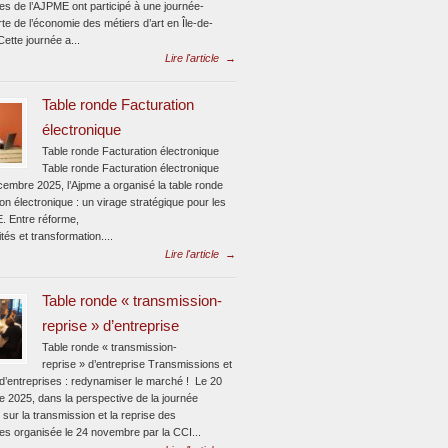
tes de l’AJPME ont participé à une journée-
e de l’économie des métiers d’art en Île-de-
ette journée a...
Lire l'article
→
Table ronde Facturation
électronique
Table ronde Facturation électronique
Table ronde Facturation électronique
cembre 2025, l’Ajpme a organisé la table ronde
on électronique : un virage stratégique pour les
 Entre réforme,
tés et transformation....
Lire l'article
→
Table ronde « transmission-
reprise » d’entreprise
Table ronde « transmission-
reprise » d’entreprise Transmissions et
 d’entreprises : redynamiser le marché ! Le 20
 2025, dans la perspective de la journée
 sur la transmission et la reprise des
ses organisée le 24 novembre par la CCI...