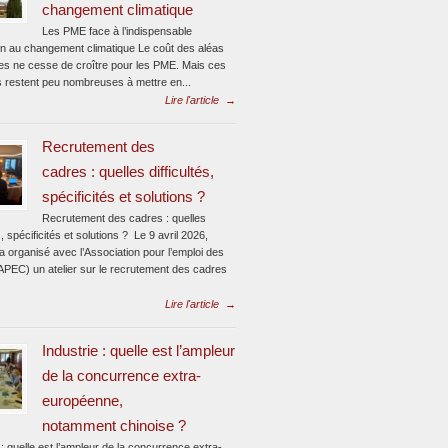
changement climatique
Les PME face à l’indispensable
on au changement climatique Le coût des aléas
ues ne cesse de croître pour les PME. Mais ces
s restent peu nombreuses à mettre en...
Lire l'article
→
Recrutement des
cadres : quelles difficultés,
spécificités et solutions ?
Recrutement des cadres : quelles
és, spécificités et solutions ? Le 9 avril 2026,
 organisé avec l’Association pour l’emploi des
APEC) un atelier sur le recrutement des cadres
Lire l'article
→
Industrie : quelle est l’ampleur
de la concurrence extra-
européenne,
notamment chinoise ?
 : quelle est l’ampleur de la concurrence extra-