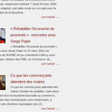
ne, notamment chinoise ? Jeudi 19 mars 2026,
 organisé, une table ronde sur ce sujet avec la
ion de la deuxième...
Lire l'article
→
« Réhabiliter l’économie de
proximité » : rencontre avec
Serge Papin
« Réhabiliter l’économie de proximité » :
e avec Serge Papin Le 31 mars 2026, les
s de l’AJPME ont pu s’entretenir à Bercy avec
pin, ministre des PME, du Commerce, de...
Lire l'article
→
Ce que les commerçants
attendent des maires
Ce que les commerçants attendent des
maires Gestion du quotidien, mais aussi
ent d’un écosystème favorable au commerce…
ntes des commerçants sont nombreuses, à
n des élections municipales des 15...
Lire l'article
→