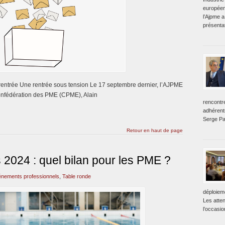
européen
l’Ajpme a
présentat
rentrée Une rentrée sous tension Le 17 septembre dernier, l’AJPME
 Confédération des PME (CPME), Alain
rencontr
adhérent
Serge Pa
Retour en haut de page
 2024 : quel bilan pour les PME ?
nements professionnels
,
Table ronde
déploiem
Les atte
l’occasio