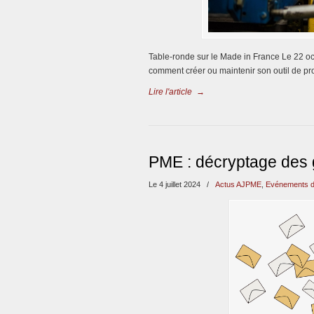
Table-ronde sur le Made in France Le 22 oc
comment créer ou maintenir son outil de p
Lire l'article
→
PME : décryptage des 
Le 4 juillet 2024
/
Actus AJPME
,
Evénements d