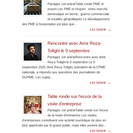
Partagez cet articleTable ronde PME et
export Les PME et l’export : entre marché
domestique en berne, guerre commerciale
et troubles géopolitiques Le développement
des PME à l’exportation est plus que...
Lire l'article
→
Rencontre avec Amir Reza-
Tofighi le 9 septembre
Partagez cet articleRencontre avec Amir
Reza-Tofighi le 9 septembre Le 9
septembre 2025, Amir Reza-Tofighi, président de la CPME
nationale, a répondu aux questions des journalistes de
l’AJPME. Les sujets...
Lire l'article
→
Table ronde sur l’essor de la
visite d’entreprise
Partagez cet articleTable ronde sur l’essor
de la visite d’entreprise Les visites
d’entreprises constituent une activité touristique de plus en
plus appréciée par le grand public, mais elles portent des...
Lire l'article
→