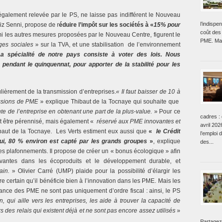
également relevée par le PS, ne laisse pas indifférent le Nouveau
l’indisp
iz Senni, propose de r
éduire l’impôt sur les sociétés à «
15% pour
coût des 
mi les autres mesures proposées par le Nouveau Centre, figurent le
PME. Mai
ges sociales
» sur la TVA, et une stabilisation de l’environnement
a spécialité de notre pays consiste à voter des lois. Nous
pendant le quinquennat, pour apporter de la stabilité pour les
ulièrement de la transmission d’entreprises.
« Il faut baisser de 10 à
essions de PME
» explique Thibaut de la Tocnaye qui souhaite que
nte de l’entreprise en obtenant une part de la plus-value.
» Pour ce
cadres : 
ait être pérennisé, mais également «
réservé aux PME innovantes et
avril 202
ibaut de la Tocnaye. Les Verts estiment eux aussi que
«
le Crédit
l’emploi 
ui, 80 % environ est capté par les grands groupes
»
, explique
des...
des plafonnements. Il propose de créer un « bonus écologique » afin
novantes dans les écoproduits et le développement durable, et
main.
» Olivier Carré (UMP) plaide pour la possibilité d’élargir les
tre certain qu’il bénéficie bien à l’innovation dans les PME. Mais les
ance des PME ne sont pas uniquement d’ordre fiscal : ainsi, le PS
n, qui aille vers les entreprises, les aide à trouver la capacité de
rs des relais qui existent déjà et ne sont pas encore assez utilisés
»
Partagez 