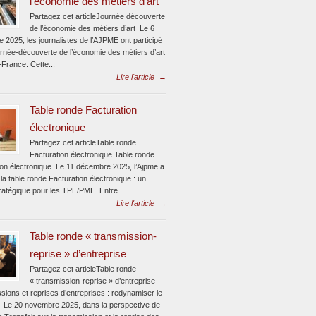
l’économie des métiers d’art
Partagez cet articleJournée découverte
de l’économie des métiers d’art Le 6
 2025, les journalistes de l’AJPME ont participé
urnée-découverte de l’économie des métiers d’art
-France. Cette...
Lire l'article
→
Table ronde Facturation
électronique
Partagez cet articleTable ronde
Facturation électronique Table ronde
ion électronique Le 11 décembre 2025, l’Ajpme a
la table ronde Facturation électronique : un
ratégique pour les TPE/PME. Entre...
Lire l'article
→
Table ronde « transmission-
reprise » d’entreprise
Partagez cet articleTable ronde
« transmission-reprise » d’entreprise
sions et reprises d’entreprises : redynamiser le
 Le 20 novembre 2025, dans la perspective de