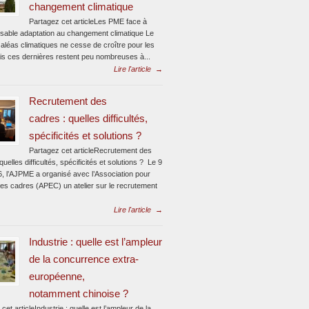
changement climatique
Partagez cet articleLes PME face à
ensable adaptation au changement climatique Le
aléas climatiques ne cesse de croître pour les
s ces dernières restent peu nombreuses à...
Lire l'article
→
Recrutement des
cadres : quelles difficultés,
spécificités et solutions ?
Partagez cet articleRecrutement des
quelles difficultés, spécificités et solutions ? Le 9
6, l’AJPME a organisé avec l’Association pour
des cadres (APEC) un atelier sur le recrutement
Lire l'article
→
Industrie : quelle est l’ampleur
de la concurrence extra-
européenne,
notamment chinoise ?
cet articleIndustrie : quelle est l’ampleur de la