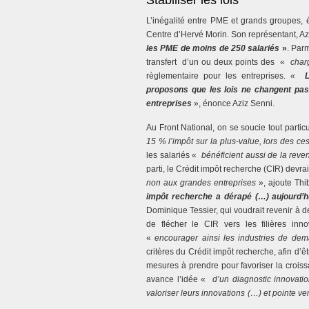
Stabiliser les lois
L’inégalité entre PME et grands groupes, 
Centre d’Hervé Morin. Son représentant, Az
les PME de moins de 250 salariés
»
. Par
transfert d’un ou deux points des «
char
règlementaire pour les entreprises.
«
L
proposons que les lois ne changent pas 
entreprises
», énonce Aziz Senni.
Au Front National, on se soucie tout partic
15 % l’impôt sur la plus-value, lors des c
les salariés «
bénéficient aussi de la reve
parti, le Crédit impôt recherche (CIR) devr
non aux grandes entreprises
», ajoute Th
impôt recherche a dérapé (…) aujourd’h
Dominique Tessier, qui voudrait revenir à 
de flécher le CIR vers les filières in
«
encourager ainsi les industries de de
critères du Crédit impôt recherche, afin d’ê
mesures à prendre pour favoriser la croiss
avance l’idée «
d’un diagnostic innovatio
valoriser leurs innovations (…) et pointe ve
.