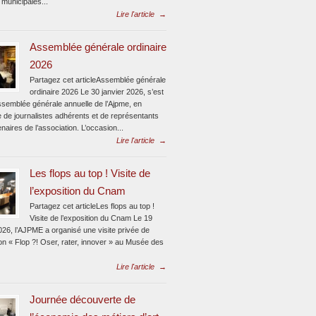
 municipales...
Lire l'article
→
Assemblée générale ordinaire
2026
Partagez cet articleAssemblée générale
ordinaire 2026 Le 30 janvier 2026, s’est
assemblée générale annuelle de l’Ajpme, en
 de journalistes adhérents et de représentants
naires de l’association. L’occasion...
Lire l'article
→
Les flops au top ! Visite de
l’exposition du Cnam
Partagez cet articleLes flops au top !
Visite de l’exposition du Cnam Le 19
026, l’AJPME a organisé une visite privée de
ion « Flop ?! Oser, rater, innover » au Musée des
Lire l'article
→
Journée découverte de