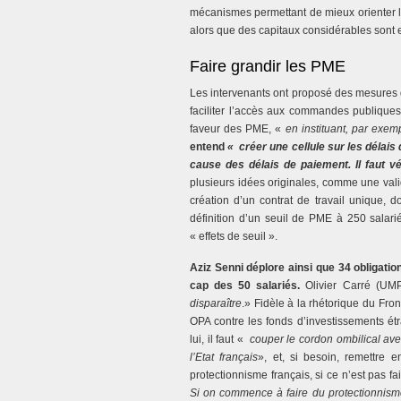
mécanismes permettant de mieux orienter l
alors que des capitaux considérables sont e
Faire grandir les PME
Les intervenants ont proposé des mesures d
faciliter l’accès aux commandes publiques
faveur des PME, «
en instituant, par exem
entend
« créer une cellule sur les délais
cause des délais de paiement. Il faut vér
plusieurs idées originales, comme une vali
création d’un contrat de travail unique, 
définition d’un seuil de PME à 250 salarié
« effets de seuil ».
Aziz Senni déplore ainsi que 34 obligatio
cap des 50 salariés.
Olivier Carré (UMP
disparaître
.» Fidèle à la rhétorique du Fro
OPA contre les fonds d’investissements ét
lui, il faut «
couper le cordon ombilical ave
l’Etat
français
», et, si besoin, remettre
protectionnisme français, si ce n’est pas fa
Si on commence à faire du protectionnism