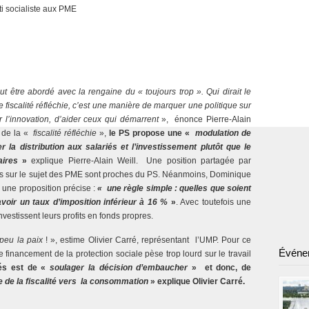
ti socialiste aux PME
ut être abordé avec la rengaine du « toujours trop ». Qui dirait le
fiscalité réfléchie, c’est une manière de marquer une politique sur
 l’innovation, d’aider ceux qui démarrent
», énonce Pierre-Alain
re de la «
fiscalité réfléchie
»,
le PS propose une «
modulation de
r la distribution aux salariés et l’investissement plutôt que le
aires
»
explique Pierre-Alain Weill. Une position partagée par
ons sur le sujet des PME sont proches du PS. Néanmoins, Dominique
 une proposition précise :
« une règle simple : quelles que soient
 avoir un taux d’imposition inférieur à 16 %
»
. Avec toutefois une
vestissent leurs profits en fonds propres.
peu la paix
! », estime Olivier Carré, représentant l’UMP. Pour ce
Événe
de financement de la protection sociale pèse trop lourd sur le travail
tés est de «
soulager la décision d’embaucher
» et donc, de
e de la fiscalité vers la consommation
» explique Olivier Carré.