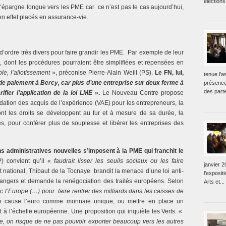
élections
’épargne longue vers les PME car ce n’est pas le cas aujourd’hui,
n effet placés en assurance-vie.
’ordre très divers pour faire grandir les PME. Par exemple de leur
, dont les procédures pourraient être simplifiées et repensées en
ple, l’allotissement
», préconise Pierre-Alain Weill (PS).
Le FN, lui,
tenue l’
 de paiement à Bercy, car plus d’une entreprise sur deux ferme à
présence
des parte
ifier l’application de la loi LME
».
Le Nouveau Centre propose
dation des acquis de l’expérience (VAE) pour les entrepreneurs, la
dont les droits se développent au fur et à mesure de sa durée, la
s, pour conférer plus de souplesse et libérer les entreprises des
ns administratives nouvelles s’imposent à la PME qui franchit le
) convient qu’il «
faudrait lisser les seuils sociaux ou les faire
janvier 2
nt national, Thibaut de la Tocnaye brandit la menace d’une loi anti-
l’exposit
rangers et demande la renégociation des traités européens. Selon
Arts et...
c l’Europe (…) pour faire rentrer des milliards dans les caisses de
 en cause l’euro comme monnaie unique, ou mettre en place un
it à l’échelle européenne. Une proposition qui inquiète les Verts. «
e, on risque de ne pas pouvoir exporter beaucoup vers les autres