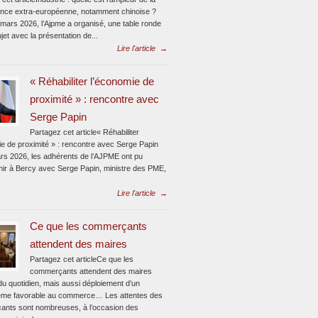
nce extra-européenne, notamment chinoise ?
 mars 2026, l’Ajpme a organisé, une table ronde
jet avec la présentation de...
Lire l'article
→
« Réhabiliter l’économie de
proximité » : rencontre avec
Serge Papin
Partagez cet article« Réhabiliter
ie de proximité » : rencontre avec Serge Papin
rs 2026, les adhérents de l’AJPME ont pu
enir à Bercy avec Serge Papin, ministre des PME,
Lire l'article
→
Ce que les commerçants
attendent des maires
Partagez cet articleCe que les
commerçants attendent des maires
du quotidien, mais aussi déploiement d’un
me favorable au commerce… Les attentes des
nts sont nombreuses, à l’occasion des