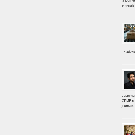
la journé
entrepri
Le dével
septembr
CPME nat
journalis