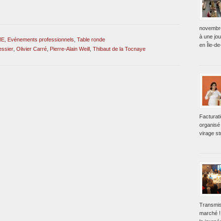
novembre
à une jo
ME
,
Evénements professionnels
,
Table ronde
en Île-de
essier
,
Olivier Carré
,
Pierre-Alain Weill
,
Thibaut de la Tocnaye
Facturat
organisé 
virage st
Transmis
marché !