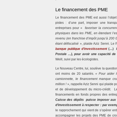
Le financement des PME
Le financement des PME est aussi l’obje
pistes : d’une part, imposer une trans
entreprises pour «
favoriser la concurre
physiques dans les PME, en étendant l’es
revenu (en franchise d’impôt jusqu’à 200 0
étant défiscalisé
», plaide Aziz Senni. Le 
banque publique d’investissement
(…)
Postale …), pour avoir une capacité de
Weill, suivi par les écologistes.
Le Nouveau Centre, lui, soulève la questio
ont moins de 20 salariés.
« Pour aider l
camionnette, le financement manque crue
million !
», rappelle Aziz Senni qui plaide 
et de développement du micro-crédit. Le 
financements en fonds propres des entr
Caisse des dépôts puisse imposer aux fo
d’investissement à respecter : par exemp
le rapprochement qui vient de s’opérer ent
accompagner les projets des PME de croi