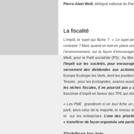
Pierre-Alain Weill
, délégué national du Par
La fiscalité
L’impôt, le sujet qui fâche ? «
Le sujet pe
contraire ? Mais quand on met en place une 
l’environnement, sur la façon d’encourager
Weill, pour le Parti socialiste (PS). Au tit
l’impôt sur les sociétés, pour encourage
versement des dividendes aux actionn
Europe Ecologie les Verts, dont les positi
Tessier, pour les écologistes, avance aussi
les niches fiscales, il ne pourrait pas y
franchise d’impôt en faveur des TPE qui réin
«
Les PME grandiront si on leur fiche un 
parti, alors celui de la majorité, le niveau 
et sur les entreprises.
L’une des priori
«
transférer de façon organisée une parti