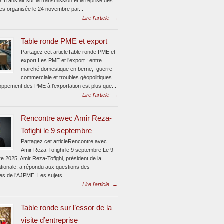
e Transfair sur la transmission et la reprise des
ses organisée le 24 novembre par...
Lire l'article
→
Table ronde PME et export
Partagez cet articleTable ronde PME et
export Les PME et l’export : entre
marché domestique en berne, guerre
commerciale et troubles géopolitiques
oppement des PME à l’exportation est plus que...
Lire l'article
→
Rencontre avec Amir Reza-
Tofighi le 9 septembre
Partagez cet articleRencontre avec
Amir Reza-Tofighi le 9 septembre Le 9
e 2025, Amir Reza-Tofighi, président de la
ionale, a répondu aux questions des
tes de l’AJPME. Les sujets...
Lire l'article
→
Table ronde sur l’essor de la
visite d’entreprise