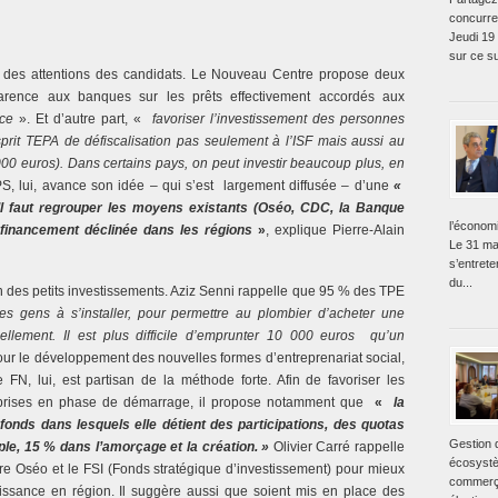
concurre
Jeudi 19
sur ce su
t des attentions des candidats. Le Nouveau Centre propose deux
parence aux banques sur les prêts effectivement accordés aux
nce
». Et d’autre part, «
favoriser l’investissement des personnes
prit TEPA de défiscalisation pas seulement à l’ISF mais aussi au
00 euros). Dans certains pays, on peut investir beaucoup plus, en
PS, lui, avance son idée – qui s’est largement diffusée – d’une
«
Il faut regrouper les moyens existants (Oséo, CDC, la Banque
l’économ
 financement déclinée dans les régions
»
, explique Pierre-Alain
Le 31 ma
s’entret
du...
n des petits investissements. Aziz Senni rappelle que 95 % des TPE
es gens à s’installer, pour permettre au plombier d’acheter une
llement. Il est plus difficile d’emprunter 10 000 euros qu’un
pour le développement des nouvelles formes d’entreprenariat social,
FN, lui, est partisan de la méthode forte. Afin de favoriser les
eprises en phase de démarrage, il propose notamment que
«
la
nds dans lesquels elle détient des participations,
des quotas
Gestion 
le, 15 % dans l’amorçage et la création. »
Olivier Carré rappelle
écosystè
re Oséo et le FSI (Fonds stratégique d’investissement) pour mieux
commerça
ssance en région. Il suggère aussi que soient mis en place des