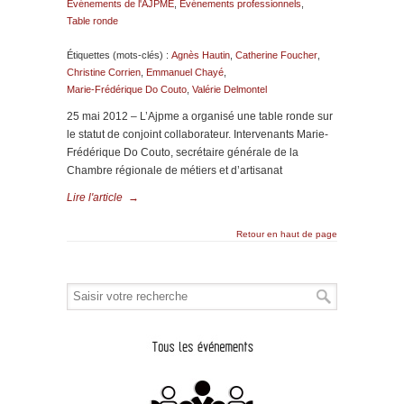
Evénements de l'AJPME
,
Evénements professionnels
,
Table ronde
Étiquettes (mots-clés) :
Agnès Hautin
,
Catherine Foucher
,
Christine Corrien
,
Emmanuel Chayé
,
Marie-Frédérique Do Couto
,
Valérie Delmontel
25 mai 2012 – L’Ajpme a organisé une table ronde sur
le statut de conjoint collaborateur. Intervenants Marie-
Frédérique Do Couto, secrétaire générale de la
Chambre régionale de métiers et d’artisanat
Lire l'article
→
Retour en haut de page