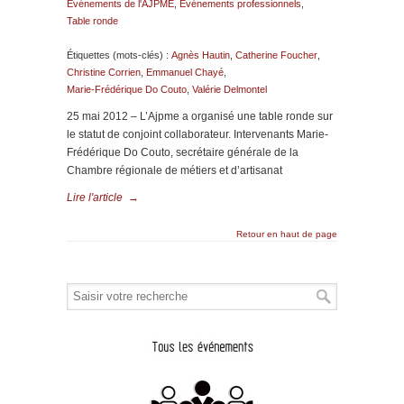
Evénements de l'AJPME
,
Evénements professionnels
,
Table ronde
Étiquettes (mots-clés) :
Agnès Hautin
,
Catherine Foucher
,
Christine Corrien
,
Emmanuel Chayé
,
Marie-Frédérique Do Couto
,
Valérie Delmontel
25 mai 2012 – L’Ajpme a organisé une table ronde sur
le statut de conjoint collaborateur. Intervenants Marie-
Frédérique Do Couto, secrétaire générale de la
Chambre régionale de métiers et d’artisanat
Lire l'article
→
Retour en haut de page