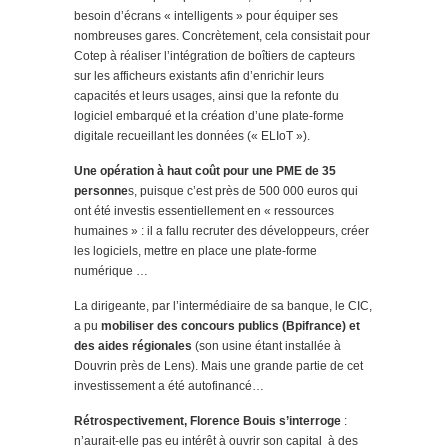
besoin d’écrans « intelligents » pour équiper ses
nombreuses gares. Concrètement, cela consistait pour
Cotep à réaliser l’intégration de boîtiers de capteurs
sur les afficheurs existants afin d’enrichir leurs
capacités et leurs usages, ainsi que la refonte du
logiciel embarqué et la création d’une plate-forme
digitale recueillant les données (« ELIoT »).
Une opération à haut coût pour une PME de 35
personne
s, puisque c’est près de 500 000 euros qui
ont été investis essentiellement en « ressources
humaines » : il a fallu recruter des développeurs, créer
les logiciels, mettre en place une plate-forme
numérique …
La dirigeante, par l’intermédiaire de sa banque, le CIC,
a pu
mobiliser des concours publics (Bpifrance) et
des aides régionales
(son usine étant installée à
Douvrin près de Lens). Mais une grande partie de cet
investissement a été autofinancé…
Rétrospectivement, Florence Bouis s’interroge
:
n’aurait-elle pas eu intérêt à ouvrir son capital à des