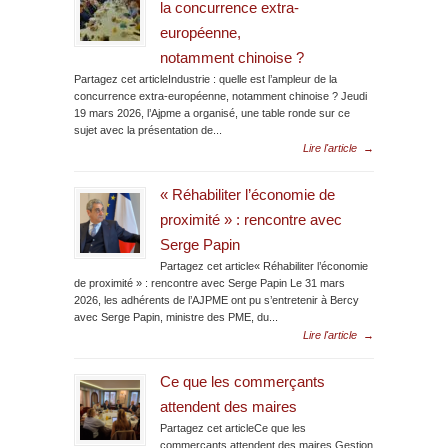
la concurrence extra-
européenne,
notamment chinoise ?
Partagez cet articleIndustrie : quelle est l’ampleur de la
concurrence extra-européenne, notamment chinoise ? Jeudi
19 mars 2026, l’Ajpme a organisé, une table ronde sur ce
sujet avec la présentation de...
Lire l'article
→
« Réhabiliter l’économie de
proximité » : rencontre avec
Serge Papin
Partagez cet article« Réhabiliter l’économie
de proximité » : rencontre avec Serge Papin Le 31 mars
2026, les adhérents de l’AJPME ont pu s’entretenir à Bercy
avec Serge Papin, ministre des PME, du...
Lire l'article
→
Ce que les commerçants
attendent des maires
Partagez cet articleCe que les
commerçants attendent des maires Gestion