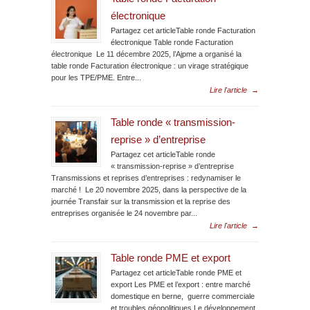
électronique
Partagez cet articleTable ronde Facturation
électronique Table ronde Facturation
électronique Le 11 décembre 2025, l’Ajpme a organisé la
table ronde Facturation électronique : un virage stratégique
pour les TPE/PME. Entre...
Lire l'article
→
Table ronde « transmission-
reprise » d’entreprise
Partagez cet articleTable ronde
« transmission-reprise » d’entreprise
Transmissions et reprises d’entreprises : redynamiser le
marché ! Le 20 novembre 2025, dans la perspective de la
journée Transfair sur la transmission et la reprise des
entreprises organisée le 24 novembre par...
Lire l'article
→
Table ronde PME et export
Partagez cet articleTable ronde PME et
export Les PME et l’export : entre marché
domestique en berne, guerre commerciale
et troubles géopolitiques Le développement