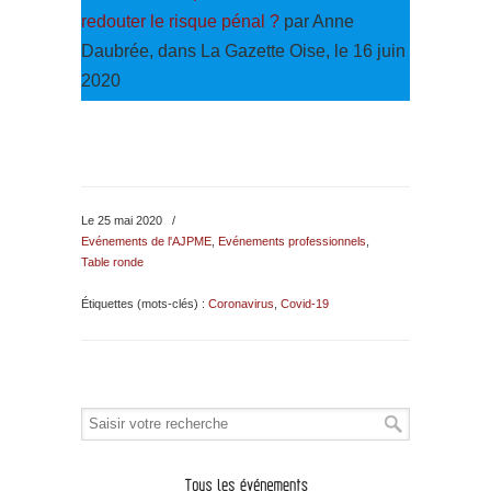
redouter le risque pénal ?
par Anne
Daubrée, dans La Gazette Oise, le 16 juin
2020
Le 25 mai 2020
/
Evénements de l'AJPME
,
Evénements professionnels
,
Table ronde
Étiquettes (mots-clés) :
Coronavirus
,
Covid-19