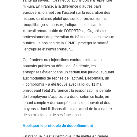
santé au travail… Ces négociations doivent reprendre
mi-juin. En France, à la différence d’autres pays
européens, on met trop l’accent sur la réparation des
risques sanitaires plutôt que sur leur prévention ; un
rééquilibrage s’impose», indique-t-il, en citant le
« travail remarquable de l’OPPBTP », l’Organisme
professionnel de prévention du bâtiment et des travaux
publics. La position de la CPME : protéger le salarié,
l’entreprise et l’entrepreneur…
Confrontées aux injonctions contradictoires des
pouvoirs publics au début de l’épidémie, les
entreprises étaient dans un certain flou juridique, quant
aux modalités de reprise de l’activité. Désormais, un
« compromis » a été trouvé avec la loi du 11 mai
prorogeant l’état d’Urgence : la responsabilité pénale
de l’employeur s’appréciera donc, selon ce texte, en
tenant compte « des compétences, du pouvoir et des
moyens » dont il disposait….mais aussi de la « nature
de sa mission ou de ses fonctions ».
Appliquer le protocole de déconfinement
En pratique, c’est à l’employeur de mettre en œuvre