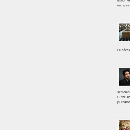
la journé
entrepri
Le dével
septembr
CPME nat
journalis