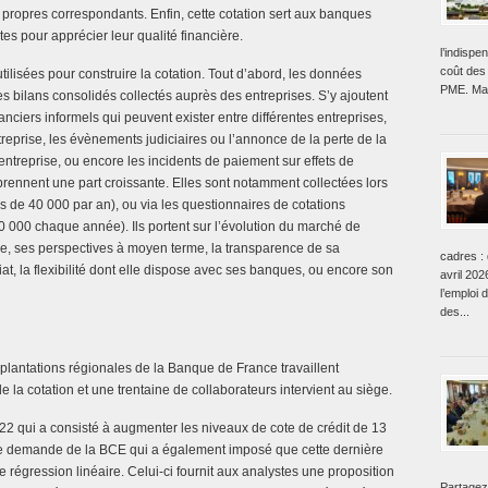
s propres correspondants. Enfin, cette cotation sert aux banques
tes pour apprécier leur qualité financière.
l’indisp
coût des 
ilisées pour construire la cotation. Tout d’abord, les données
PME. Mai
es bilans consolidés collectés auprès des entreprises. S’y ajoutent
anciers informels qui peuvent exister entre différentes entreprises,
ntreprise, les évènements judiciaires ou l’annonce de la perte de la
’entreprise, ou encore les incidents de paiement sur effets de
rennent une part croissante. Elles sont notamment collectées lors
s de 40 000 par an), ou via les questionnaires de cotations
20 000 chaque année). Ils portent sur l’évolution du marché de
gie, ses perspectives à moyen terme, la transparence de sa
cadres : 
at, la flexibilité dont elle dispose avec ses banques, ou encore son
avril 202
l’emploi 
des...
plantations régionales de la Banque de France travaillent
de la cotation et une trentaine de collaborateurs intervient au siège.
22 qui a consisté à augmenter les niveaux de cote de crédit de 13
e demande de la BCE qui a également imposé que cette dernière
e régression linéaire. Celui-ci fournit aux analystes une proposition
Partagez 