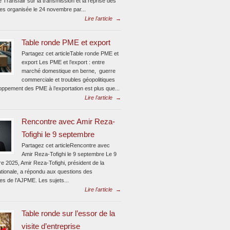
e Transfair sur la transmission et la reprise des
ses organisée le 24 novembre par...
Lire l'article
→
Table ronde PME et export
Partagez cet articleTable ronde PME et
export Les PME et l’export : entre
marché domestique en berne, guerre
commerciale et troubles géopolitiques
oppement des PME à l’exportation est plus que...
Lire l'article
→
Rencontre avec Amir Reza-
Tofighi le 9 septembre
Partagez cet articleRencontre avec
Amir Reza-Tofighi le 9 septembre Le 9
e 2025, Amir Reza-Tofighi, président de la
ionale, a répondu aux questions des
tes de l’AJPME. Les sujets...
Lire l'article
→
Table ronde sur l’essor de la
visite d’entreprise