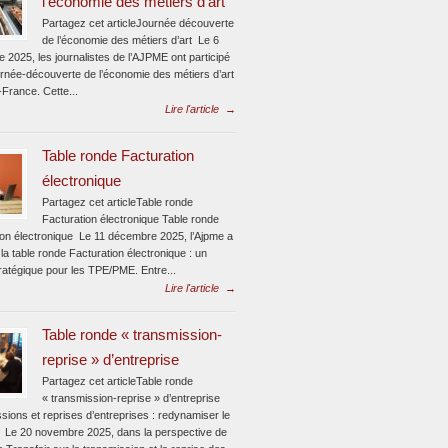
l’économie des métiers d’art
Partagez cet articleJournée découverte
de l’économie des métiers d’art Le 6
 2025, les journalistes de l’AJPME ont participé
urnée-découverte de l’économie des métiers d’art
-France. Cette...
Lire l'article
→
Table ronde Facturation
électronique
Partagez cet articleTable ronde
Facturation électronique Table ronde
ion électronique Le 11 décembre 2025, l’Ajpme a
la table ronde Facturation électronique : un
ratégique pour les TPE/PME. Entre...
Lire l'article
→
Table ronde « transmission-
reprise » d’entreprise
Partagez cet articleTable ronde
« transmission-reprise » d’entreprise
sions et reprises d’entreprises : redynamiser le
 Le 20 novembre 2025, dans la perspective de