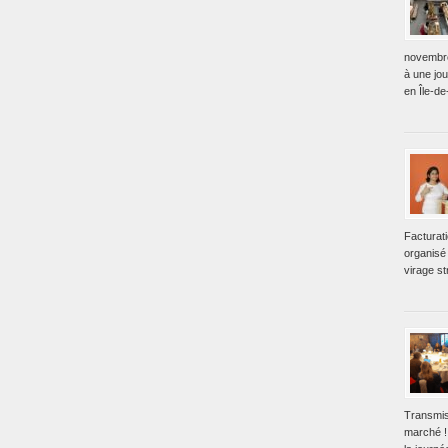
novembre
à une jo
en Île-de
Facturat
organisé 
virage st
Transmis
marché !