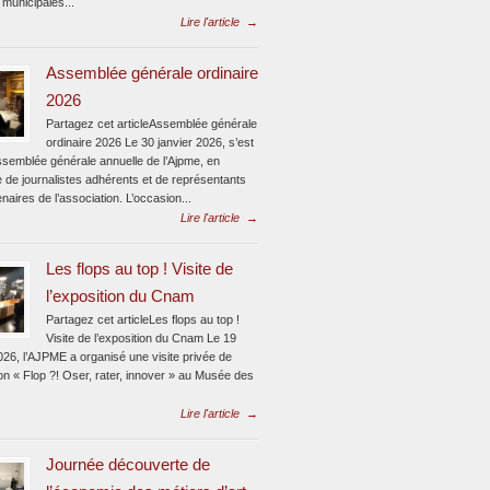
 municipales...
Lire l'article
→
Assemblée générale ordinaire
2026
Partagez cet articleAssemblée générale
ordinaire 2026 Le 30 janvier 2026, s’est
assemblée générale annuelle de l’Ajpme, en
 de journalistes adhérents et de représentants
naires de l’association. L’occasion...
Lire l'article
→
Les flops au top ! Visite de
l’exposition du Cnam
Partagez cet articleLes flops au top !
Visite de l’exposition du Cnam Le 19
026, l’AJPME a organisé une visite privée de
ion « Flop ?! Oser, rater, innover » au Musée des
Lire l'article
→
Journée découverte de