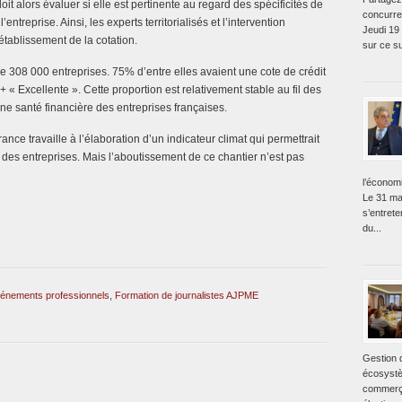
it alors évaluer si elle est pertinente au regard des spécificités de
concurre
 l’entreprise. Ainsi, les experts territorialisés et l’intervention
Jeudi 19
tablissement de la cotation.
sur ce su
e 308 000 entreprises. 75% d’entre elles avaient une cote de crédit
+ « Excellente ». Cette proportion est relativement stable au fil des
ne santé financière des entreprises françaises.
nce travaille à l’élaboration d’un indicateur climat qui permettrait
e des entreprises. Mais l’aboutissement de ce chantier n’est pas
l’économ
Le 31 ma
s’entret
du...
énements professionnels
,
Formation de journalistes AJPME
Gestion 
écosystè
commerça