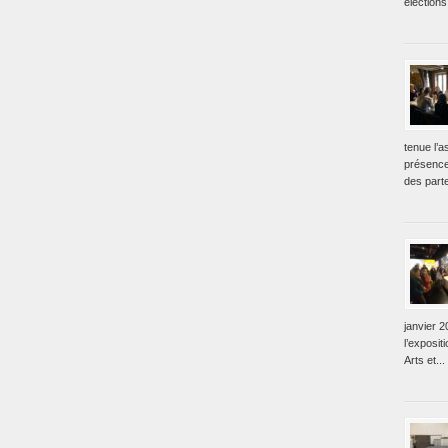
élections
tenue l’
présence
des parte
janvier 2
l’exposit
Arts et...