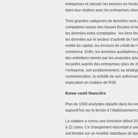
entreprises et calculer les besoins en fond
dans leur relation avec les entreprises clien
Trois grandes catégories de données sont ut
comptables issues des liasses fiscales et d
les données extra-comptables : les liens fin
les données sur le secteur d’activité de l’e
moitié du capital, les encours de crédit de l
commerce. Enfin, les données qualitatives p
des entretiens menés par les analystes (plu
recueillis auprès des entreprises (plus de 
l’entreprise, son positionnement, sa straté
communication, la solidité de son actionnari
implication en matière de RSE.
Bonne santé financière
Plus de 1000 analystes répartis dans les im
aujourd’hui sur le terrain à l’établissement 
La cotation a connu une évolution début 20
à 22 crans. Ce changement répondait à un
soit fondée sur un modèle statistique de typ