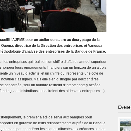
cueilli l’AJPME pour un atelier consacré au décryptage de la
 Quema, directrice de la Direction des entreprises et Vanessa
 méthodologie d’analyse des entreprises de la Banque de France.
 les entreprises qui réalisent un chiffre d’affaires annuel supérieur
à honorer leurs engagements financiers sur un horizon de un à trois
sente un niveau d’activité, et un chiffre qui représente une cote de
otation classiques. Mais elle s’en distingue par deux critères :
prise concernée, seul un nombre restreint d’intervenants y accède
unding, administrations qui octroient des aides aux entreprises…),
Événe
 Historiquement, le premier a été de servir aux banques pour
 apporter en garantie de leurs refinancements auprès de la Banque
également pour pondérer les risques attachés aux créances sur les