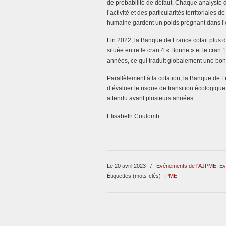
de probabilité de défaut. Chaque analyste do
l’activité et des particularités territoriales de
humaine gardent un poids prégnant dans l’é
Fin 2022, la Banque de France cotait plus d
située entre le cran 4 « Bonne » et le cran 1
années, ce qui traduit globalement une bon
Parallèlement à la cotation, la Banque de Fra
d’évaluer le risque de transition écologiqu
attendu avant plusieurs années.
Elisabeth Coulomb
Le 20 avril 2023
/
Evénements de l'AJPME
,
Ev
Étiquettes (mots-clés) :
PME