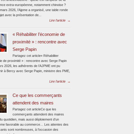
nce extra-européenne, notamment chinoise ?
 mars 2026, l’Ajpme a organisé, une table ronde
jet avec la présentation de...
Lire l'article
→
« Réhabiliter l’économie de
proximité » : rencontre avec
Serge Papin
Partagez cet article« Réhabiliter
ie de proximité » : rencontre avec Serge Papin
rs 2026, les adhérents de l’AJPME ont pu
enir à Bercy avec Serge Papin, ministre des PME,
Lire l'article
→
Ce que les commerçants
attendent des maires
Partagez cet articleCe que les
commerçants attendent des maires
du quotidien, mais aussi déploiement d’un
me favorable au commerce… Les attentes des
nts sont nombreuses, à l’occasion des