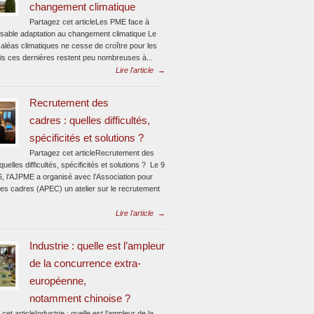
changement climatique
Partagez cet articleLes PME face à
ensable adaptation au changement climatique Le
aléas climatiques ne cesse de croître pour les
s ces dernières restent peu nombreuses à...
Lire l'article
→
Recrutement des
cadres : quelles difficultés,
spécificités et solutions ?
Partagez cet articleRecrutement des
quelles difficultés, spécificités et solutions ? Le 9
6, l’AJPME a organisé avec l’Association pour
des cadres (APEC) un atelier sur le recrutement
Lire l'article
→
Industrie : quelle est l’ampleur
de la concurrence extra-
européenne,
notamment chinoise ?
cet articleIndustrie : quelle est l’ampleur de la