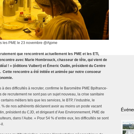
ans les PME le 23 novembre @Ajpme
ecrutement que rencontrent actuellement les PME et les ETI,
encontre avec Marie Hombrouck, chasseur de tête, qui vient de
 idéal ! » (éditions Vuibert) et Émeric Oudin, président du Centre
 Cette rencontre a été initiée et animée par notre consoeur
conomie.
à des difficultés à recruter, confirme le Baromètre PME Bpifrance-
de recrutement ne sont pas un sujet nouveau, la crise sanitaire
ertains métiers tels que les services, le BTP, l’industrie, le
1 % de nos adhérents déclarent avoir au moins un poste vacant
Événe
din, président du CJD, et dirigeant d’Axe Environnement, PME de
culteurs, dans l’Aube. « Pour 54 % d’entre eux, les difficultés se sont
il.