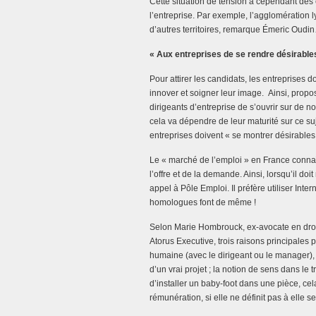
Cette situation de tension a cependant des
l’entreprise. Par exemple, l’agglomération 
d’autres territoires, remarque Émeric Oudi
« Aux entreprises de se rendre désirables
Pour attirer les candidats, les entreprises 
innover et soigner leur image. Ainsi, propos
dirigeants d’entreprise de s’ouvrir sur de 
cela va dépendre de leur maturité sur ce su
entreprises doivent « se montrer désirables
Le « marché de l’emploi » en France conna
l’offre et de la demande. Ainsi, lorsqu’il do
appel à Pôle Emploi. Il préfère utiliser In
homologues font de même !
Selon Marie Hombrouck, ex-avocate en droit 
Atorus Executive, trois raisons principales 
humaine (avec le dirigeant ou le manager), l
d’un vrai projet ; la notion de sens dans le 
d’installer un baby-foot dans une pièce, cel
rémunération, si elle ne définit pas à elle se