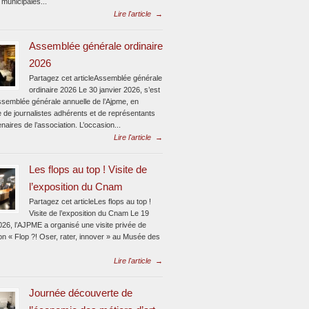
 municipales...
Lire l'article
→
Assemblée générale ordinaire
2026
Partagez cet articleAssemblée générale
ordinaire 2026 Le 30 janvier 2026, s’est
assemblée générale annuelle de l’Ajpme, en
 de journalistes adhérents et de représentants
naires de l’association. L’occasion...
Lire l'article
→
Les flops au top ! Visite de
l’exposition du Cnam
Partagez cet articleLes flops au top !
Visite de l’exposition du Cnam Le 19
026, l’AJPME a organisé une visite privée de
ion « Flop ?! Oser, rater, innover » au Musée des
Lire l'article
→
Journée découverte de