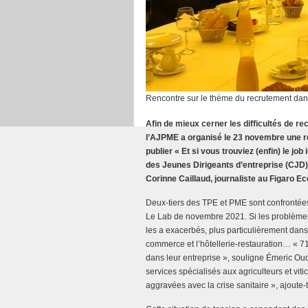
Rencontre sur le thème du recrutement d
Afin de mieux cerner les difficultés de r
l’AJPME a organisé le 23 novembre une r
publier « Et si vous trouviez (enfin) le job
des Jeunes Dirigeants d’entreprise (CJD).
Corinne Caillaud, journaliste au Figaro E
Deux-tiers des TPE et PME sont confrontées 
Le Lab de novembre 2021. Si les problèmes 
les a exacerbés, plus particulièrement dans c
commerce et l’hôtellerie-restauration… « 7
dans leur entreprise », souligne Émeric Ou
services spécialisés aux agriculteurs et viti
aggravées avec la crise sanitaire », ajoute-t-