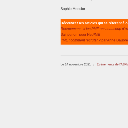
Sophie Mensior
Découvrez les articles qui se réfèrent à 
Recrutement : « les PME ont beaucoup d’av
Saintignon, pour NetPME
PME : comment recruter ?
par Anne Daubré
Le 14 novembre 2021
/
Evénements de l'AJP