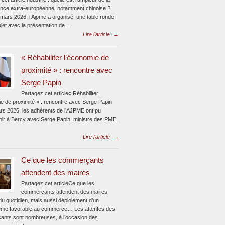
nce extra-européenne, notamment chinoise ?
 mars 2026, l’Ajpme a organisé, une table ronde
jet avec la présentation de...
Lire l'article
→
« Réhabiliter l’économie de
proximité » : rencontre avec
Serge Papin
Partagez cet article« Réhabiliter
ie de proximité » : rencontre avec Serge Papin
rs 2026, les adhérents de l’AJPME ont pu
enir à Bercy avec Serge Papin, ministre des PME,
Lire l'article
→
Ce que les commerçants
attendent des maires
Partagez cet articleCe que les
commerçants attendent des maires
du quotidien, mais aussi déploiement d’un
me favorable au commerce… Les attentes des
nts sont nombreuses, à l’occasion des