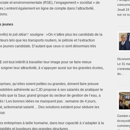
sociale et environnementale (RSE), l’engagement « sociétal » de
concurre
x.) entrent également en ligne de compte dans l’attractivité,
Jeudi 19
ions.
sur ce su
s jeunes
nfin) le job idéal !
souligne : «On n’attire plus les candidats de la
urs tels que les transports routiers, le pétrole et l’extraction
r de jeunes candidats. D’autant que ceux-ci sont désormais très
l’économ
ont tout intérêt à travailler leur image pour se faire mieux
Le 31 ma
oigner leur attractivité, à s’appuyer aussi sur les grandes écoles,
s’entret
du...
eprises, qu’elles soient petites ou grandes, doivent faire preuve
obilière adhérente au CJD propose à ses salariés de pratiquer le
dis que la Saur, grand groupe du secteur de gestion de l’eau, a
iés ! Les bonnes idées ne manquent pas : semaine de 4 jours,
t, actionnariat salarié… Des solutions existent pour séduire les
sir.
Gestion 
écosystè
des entreprises à taille humaine, dans leur capacité à s’adapter à la
commerça
igidités et lourdeurs des grandes structures.