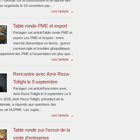
e Transfair sur la transmission et la reprise des
ses organisée le 24 novembre par...
Lire l'article
→
Table ronde PME et export
Partagez cet articleTable ronde PME et
export Les PME et l’export : entre
marché domestique en berne, guerre
commerciale et troubles géopolitiques
oppement des PME à l’exportation est plus que...
Lire l'article
→
Rencontre avec Amir Reza-
Tofighi le 9 septembre
Partagez cet articleRencontre avec
Amir Reza-Tofighi le 9 septembre Le 9
e 2025, Amir Reza-Tofighi, président de la
ionale, a répondu aux questions des
tes de l’AJPME. Les sujets...
Lire l'article
→
Table ronde sur l’essor de la
visite d’entreprise