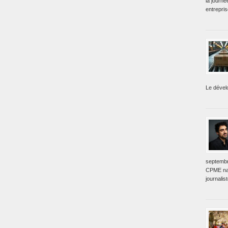
la journé
entrepri
Le dével
septembr
CPME nat
journalis