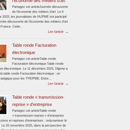
l’économie des métiers d’art
Partagez cet articleJournée découverte
de l’économie des métiers d’art Le 6
 2025, les journalistes de l’AJPME ont participé
urnée-découverte de l’économie des métiers d’art
-France. Cette...
Lire l'article
→
Table ronde Facturation
électronique
Partagez cet articleTable ronde
Facturation électronique Table ronde
ion électronique Le 11 décembre 2025, l’Ajpme a
la table ronde Facturation électronique : un
ratégique pour les TPE/PME. Entre...
Lire l'article
→
Table ronde « transmission-
reprise » d’entreprise
Partagez cet articleTable ronde
« transmission-reprise » d’entreprise
sions et reprises d’entreprises : redynamiser le
 Le 20 novembre 2025, dans la perspective de