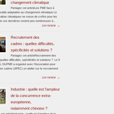
changement climatique
Partagez cet articleLes PME face à
ensable adaptation au changement climatique Le
aléas climatiques ne cesse de croître pour les
s ces dernières restent peu nombreuses à...
Lire l'article
→
Recrutement des
cadres : quelles difficultés,
spécificités et solutions ?
Partagez cet articleRecrutement des
quelles difficultés, spécificités et solutions ? Le 9
6, l’AJPME a organisé avec l’Association pour
des cadres (APEC) un atelier sur le recrutement
Lire l'article
→
Industrie : quelle est l’ampleur
de la concurrence extra-
européenne,
notamment chinoise ?
cet articleIndustrie : quelle est l’ampleur de la