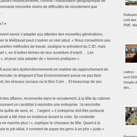
 causes multifactorielles, comme l’implantation géographique de
lyonnaise rencontre moins de difficultés de recrutement que
n…
l’indisp
coût des 
 ! »
PME. Mai
doivent savoir s’adapter aux attentes des nouvelles générations,
er le télétravail peut s’avérer un réel atout. « Nous conseillons aux
nouvelles méthodes de travail, souligne le président du CJD, mais
jet », en d’autres termes de leur ouverture d’esprit… Les
 », et pour cela adopter de « bonnes pratiques ».
ît aussi des dysfonctionnements en matière de rapprochement de
cadres : 
it recruter, le dirigeant d’Axe Environnement avoue ne pas faire
avril 202
ternet, les réseaux sociaux ou le Bon Coin… Et beaucoup de ses
l’emploi 
des...
des affaires, reconvertie dans le recrutement, à la tête du cabinet
poussent un candidat à rejoindre une entreprise : la rencontre
a quête de sens, et… l’argent. « L’entreprise doit être porteuse
travail a été mise en évidence durant la crise. Se contenter
a ne marche plus ! », explique le chasseur de tête. Quant à la
ule le job idéal, il convient de payer les gens à un prix « juste ».
Partagez 