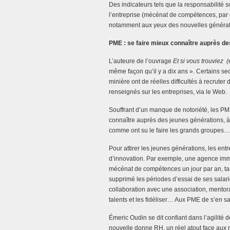
Des indicateurs tels que la responsabilité 
l’entreprise (mécénat de compétences, par e
notamment aux yeux des nouvelles générat
PME : se faire mieux connaître auprès de
L’auteure de l’ouvrage
Et si vous trouviez (e
même façon qu’il y a dix ans ». Certains secte
minière ont de réelles difficultés à recrute
renseignés sur les entreprises, via le Web.
Souffrant d’un manque de notoriété, les PME 
connaître auprès des jeunes générations, à s
comme ont su le faire les grands groupes…
Pour attirer les jeunes générations, les entr
d’innovation. Par exemple, une agence imm
mécénat de compétences un jour par an, tan
supprimé les périodes d’essai de ses salar
collaboration avec une association, mentora
talents et les fidéliser… Aux PME de s’en sai
Émeric Oudin se dit confiant dans l’agilité 
nouvelle donne RH, un réel atout face aux r