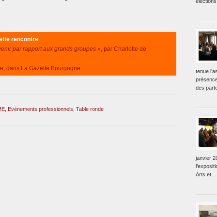
élections
cette rencontre
enir par rapport aux grands groupes »
, par Charlotte de
e, dans La Gazette Bourgogne
tenue l’
présence
des parte
ME
,
Evénements professionnels
,
Table ronde
janvier 2
l’exposit
Arts et...