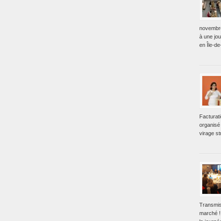
novembre
à une jo
en Île-de
Facturat
organisé 
virage st
Transmis
marché !