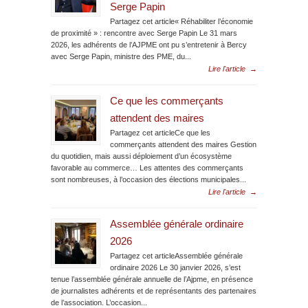
Serge Papin
Partagez cet article« Réhabiliter l’économie
de proximité » : rencontre avec Serge Papin Le 31 mars
2026, les adhérents de l’AJPME ont pu s’entretenir à Bercy
avec Serge Papin, ministre des PME, du...
Lire l'article
→
Ce que les commerçants
attendent des maires
Partagez cet articleCe que les
commerçants attendent des maires Gestion
du quotidien, mais aussi déploiement d’un écosystème
favorable au commerce… Les attentes des commerçants
sont nombreuses, à l’occasion des élections municipales...
Lire l'article
→
Assemblée générale ordinaire
2026
Partagez cet articleAssemblée générale
ordinaire 2026 Le 30 janvier 2026, s’est
tenue l’assemblée générale annuelle de l’Ajpme, en présence
de journalistes adhérents et de représentants des partenaires
de l’association. L’occasion...