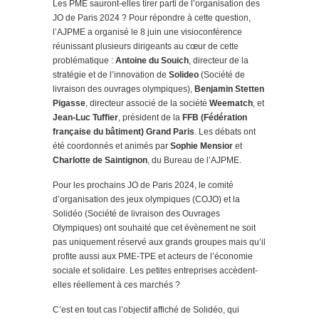
Les PME sauront-elles tirer parti de l’organisation des
JO de Paris 2024 ? Pour répondre à cette question,
l’AJPME a organisé le 8 juin une visioconférence
réunissant plusieurs dirigeants au cœur de cette
problématique :
Antoine du Souich
, directeur de la
stratégie et de l’innovation de
Solideo
(Société de
livraison des ouvrages olympiques),
Benjamin Stetten
Pigasse
, directeur associé de la société
Weematch
, et
Jean-Luc Tuffier
, président de la
FFB (Fédération
française du bâtiment) Grand Paris
. Les débats ont
été coordonnés et animés par
Sophie Mensior
et
Charlotte de Saintignon
, du Bureau de l’AJPME.
Pour les prochains JO de Paris 2024, le comité
d’organisation des jeux olympiques (COJO) et la
Solidéo (Société de livraison des Ouvrages
Olympiques) ont souhaité que cet évènement ne soit
pas uniquement réservé aux grands groupes mais qu’il
profite aussi aux PME-TPE et acteurs de l’économie
sociale et solidaire. Les petites entreprises accèdent-
elles réellement à ces marchés ?
C’est en tout cas l’objectif affiché de Solidéo, qui