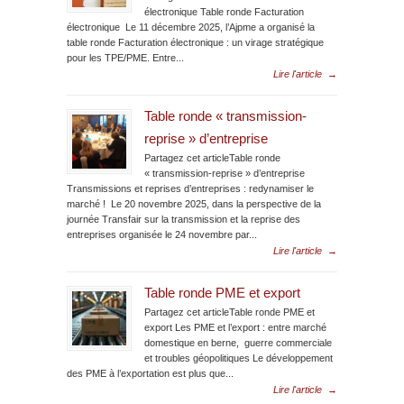
électronique Table ronde Facturation
électronique Le 11 décembre 2025, l’Ajpme a organisé la
table ronde Facturation électronique : un virage stratégique
pour les TPE/PME. Entre...
Lire l'article
→
Table ronde « transmission-
reprise » d’entreprise
Partagez cet articleTable ronde
« transmission-reprise » d’entreprise
Transmissions et reprises d’entreprises : redynamiser le
marché ! Le 20 novembre 2025, dans la perspective de la
journée Transfair sur la transmission et la reprise des
entreprises organisée le 24 novembre par...
Lire l'article
→
Table ronde PME et export
Partagez cet articleTable ronde PME et
export Les PME et l’export : entre marché
domestique en berne, guerre commerciale
et troubles géopolitiques Le développement
des PME à l’exportation est plus que...
Lire l'article
→