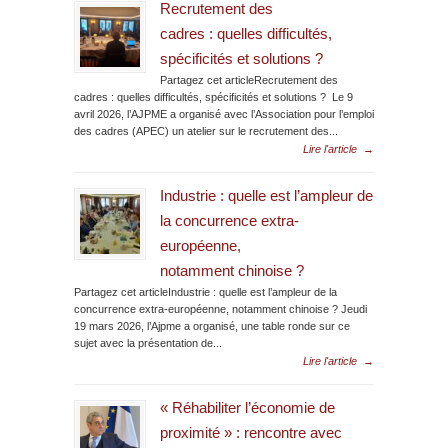
Recrutement des
cadres : quelles difficultés,
spécificités et solutions ?
Partagez cet articleRecrutement des
cadres : quelles difficultés, spécificités et solutions ? Le 9
avril 2026, l’AJPME a organisé avec l’Association pour l’emploi
des cadres (APEC) un atelier sur le recrutement des...
Lire l'article
→
Industrie : quelle est l’ampleur de
la concurrence extra-
européenne,
notamment chinoise ?
Partagez cet articleIndustrie : quelle est l’ampleur de la
concurrence extra-européenne, notamment chinoise ? Jeudi
19 mars 2026, l’Ajpme a organisé, une table ronde sur ce
sujet avec la présentation de...
Lire l'article
→
« Réhabiliter l’économie de
proximité » : rencontre avec