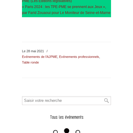
PME (Les Editions législatives)
« Paris 2024 : les TPE-PME se prennent aux Jeux »,
par Farid Zouaoui pour Le Moniteur de Seine-et-Marne
Le 28 mai 2021
/
Evénements de l'AJPME
,
Evénements professionnels
,
Table ronde